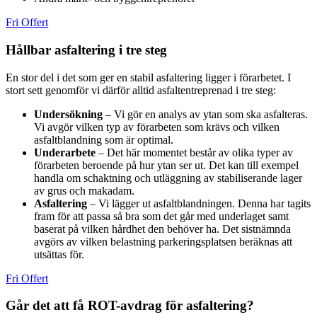
Fri Offert
Hållbar asfaltering i tre steg
En stor del i det som ger en stabil asfaltering ligger i förarbetet. I
stort sett genomför vi därför alltid asfaltentreprenad i tre steg:
Undersökning
– Vi gör en analys av ytan som ska asfalteras.
Vi avgör vilken typ av förarbeten som krävs och vilken
asfaltblandning som är optimal.
Underarbete
– Det här momentet består av olika typer av
förarbeten beroende på hur ytan ser ut. Det kan till exempel
handla om schaktning och utläggning av stabiliserande lager
av grus och makadam.
Asfaltering
– Vi lägger ut asfaltblandningen. Denna har tagits
fram för att passa så bra som det går med underlaget samt
baserat på vilken hårdhet den behöver ha. Det sistnämnda
avgörs av vilken belastning parkeringsplatsen beräknas att
utsättas för.
Fri Offert
Går det att få ROT-avdrag för asfaltering?