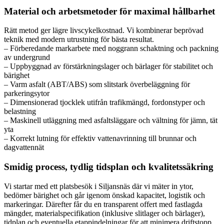
Material och arbetsmetoder för maximal hållbarhet
Rätt metod ger lägre livscykelkostnad. Vi kombinerar beprövad
teknik med modern utrustning för bästa resultat.
– Förberedande markarbete med noggrann schaktning och packning
av undergrund
– Uppbyggnad av förstärkningslager och bärlager för stabilitet och
bärighet
– Varm asfalt (ABT/ABS) som slitstark överbeläggning för
parkeringsytor
– Dimensionerad tjocklek utifrån trafikmängd, fordonstyper och
belastning
– Maskinell utläggning med asfaltsläggare och vältning för jämn, tät
yta
– Korrekt lutning för effektiv vattenavrinning till brunnar och
dagvattennät
Smidig process, tydlig tidsplan och kvalitetssäkring
Vi startar med ett platsbesök i Siljansnäs där vi mäter in ytor,
bedömer bärighet och går igenom önskad kapacitet, logistik och
markeringar. Därefter får du en transparent offert med fastlagda
mängder, materialspecifikation (inklusive slitlager och bärlager),
tidplan och eventuella etappindelningar för att minimera driftstopp.