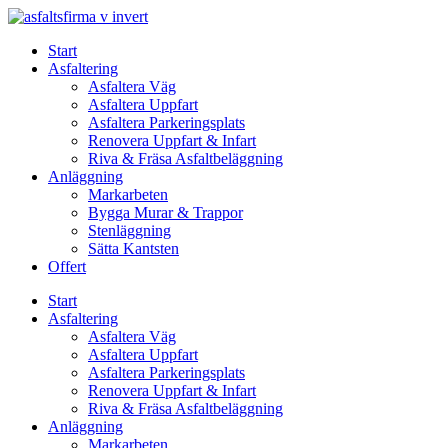
Skip
to
Start
content
Asfaltering
Asfaltera Väg
Asfaltera Uppfart
Asfaltera Parkeringsplats
Renovera Uppfart & Infart
Riva & Fräsa Asfaltbeläggning
Anläggning
Markarbeten
Bygga Murar & Trappor
Stenläggning
Sätta Kantsten
Offert
Start
Asfaltering
Asfaltera Väg
Asfaltera Uppfart
Asfaltera Parkeringsplats
Renovera Uppfart & Infart
Riva & Fräsa Asfaltbeläggning
Anläggning
Markarbeten