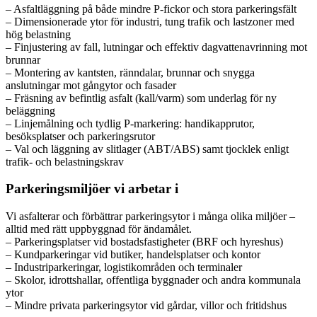
– Asfaltläggning på både mindre P-fickor och stora parkeringsfält
– Dimensionerade ytor för industri, tung trafik och lastzoner med
hög belastning
– Finjustering av fall, lutningar och effektiv dagvattenavrinning mot
brunnar
– Montering av kantsten, ränndalar, brunnar och snygga
anslutningar mot gångytor och fasader
– Fräsning av befintlig asfalt (kall/varm) som underlag för ny
beläggning
– Linjemålning och tydlig P-markering: handikapprutor,
besöksplatser och parkeringsrutor
– Val och läggning av slitlager (ABT/ABS) samt tjocklek enligt
trafik- och belastningskrav
Parkeringsmiljöer vi arbetar i
Vi asfalterar och förbättrar parkeringsytor i många olika miljöer –
alltid med rätt uppbyggnad för ändamålet.
– Parkeringsplatser vid bostadsfastigheter (BRF och hyreshus)
– Kundparkeringar vid butiker, handelsplatser och kontor
– Industriparkeringar, logistikområden och terminaler
– Skolor, idrottshallar, offentliga byggnader och andra kommunala
ytor
– Mindre privata parkeringsytor vid gårdar, villor och fritidshus