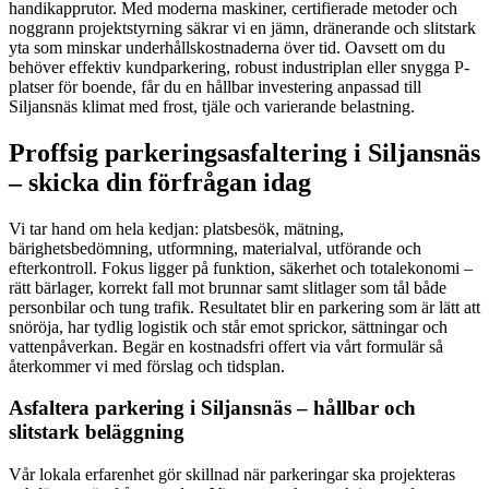
handikapprutor. Med moderna maskiner, certifierade metoder och
noggrann projektstyrning säkrar vi en jämn, dränerande och slitstark
yta som minskar underhållskostnaderna över tid. Oavsett om du
behöver effektiv kundparkering, robust industriplan eller snygga P-
platser för boende, får du en hållbar investering anpassad till
Siljansnäs klimat med frost, tjäle och varierande belastning.
Proffsig parkeringsasfaltering i Siljansnäs
– skicka din förfrågan idag
Vi tar hand om hela kedjan: platsbesök, mätning,
bärighetsbedömning, utformning, materialval, utförande och
efterkontroll. Fokus ligger på funktion, säkerhet och totalekonomi –
rätt bärlager, korrekt fall mot brunnar samt slitlager som tål både
personbilar och tung trafik. Resultatet blir en parkering som är lätt att
snöröja, har tydlig logistik och står emot sprickor, sättningar och
vattenpåverkan. Begär en kostnadsfri offert via vårt formulär så
återkommer vi med förslag och tidsplan.
Asfaltera parkering i Siljansnäs – hållbar och
slitstark beläggning
Vår lokala erfarenhet gör skillnad när parkeringar ska projekteras