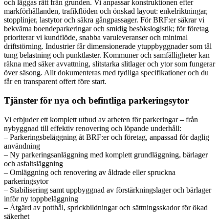
och läggas rätt från grunden. Vi anpassar konstruktionen efter
markförhållanden, trafikflöden och önskad layout: enkelriktningar,
stopplinjer, lastytor och säkra gångpassager. För BRF:er säkrar vi
bekväma boendeparkeringar och smidig besökslogistik; för företag
prioriterar vi kundflöde, snabba varuleveranser och minimal
driftstörning. Industrier får dimensionerade ytuppbyggnader som tål
tung belastning och punktlaster. Kommuner och samfälligheter kan
räkna med säker avvattning, slitstarka slitlager och ytor som fungerar
över säsong. Allt dokumenteras med tydliga specifikationer och du
får en transparent offert före start.
Tjänster för nya och befintliga parkeringsytor
Vi erbjuder ett komplett utbud av arbeten för parkeringar – från
nybyggnad till effektiv renovering och löpande underhåll:
– Parkeringsbeläggning åt BRF:er och företag, anpassad för daglig
användning
– Ny parkeringsanläggning med komplett grundläggning, bärlager
och asfaltsläggning
– Omläggning och renovering av åldrade eller spruckna
parkeringsytor
– Stabilisering samt uppbyggnad av förstärkningslager och bärlager
inför ny toppbeläggning
– Åtgärd av potthål, sprickbildningar och sättningsskador för ökad
säkerhet