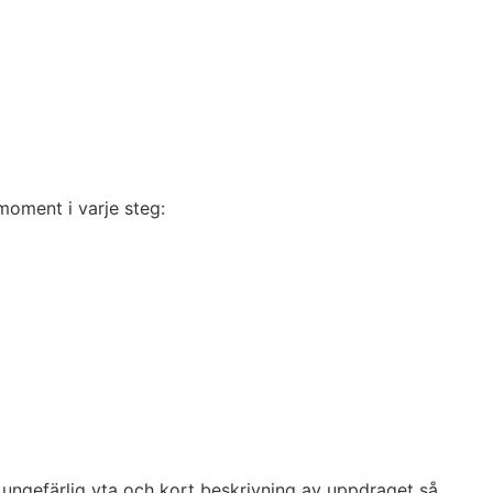
moment i varje steg:
, ungefärlig yta och kort beskrivning av uppdraget så