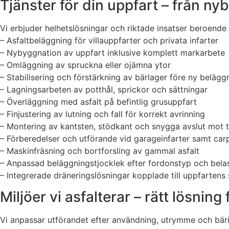
Tjänster för din uppfart – från nyb
Vi erbjuder helhetslösningar och riktade insatser beroende 
– Asfaltbeläggning för villauppfarter och privata infarter
– Nybyggnation av uppfart inklusive komplett markarbete
– Omläggning av spruckna eller ojämna ytor
– Stabilisering och förstärkning av bärlager före ny belägg
– Lagningsarbeten av potthål, sprickor och sättningar
– Överläggning med asfalt på befintlig grusuppfart
– Finjustering av lutning och fall för korrekt avrinning
– Montering av kantsten, stödkant och snygga avslut mot 
– Förberedelser och utförande vid garageinfarter samt car
– Maskinfräsning och bortforsling av gammal asfalt
– Anpassad beläggningstjocklek efter fordonstyp och bela
– Integrerade dräneringslösningar kopplade till uppfartens
Miljöer vi asfalterar – rätt lösning
Vi anpassar utförandet efter användning, utrymme och bäri