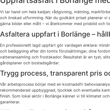
Uppfartsasfalt i Borlänge med
Vi tar hand om hela kedjan: rådgivning, mätning, markförbe
och önskad utformning. När du godkänt priset planerar vi 
gärna bilder eller mått – vi återkommer med prisbild och ti
Asfaltera uppfart i Borlänge – håll
En professionellt lagd uppfart gör vardagen enklare: mindr
och beläggning efter din tomts förutsättningar, dina fordo
vattenansamling och frostskador. Resultatet är en tyst, slit
gårdsplaner och bostadsgårdar.
Trygg process, transparent pris oc
Vår arbetsprocess börjar med en kostnadsfri behovsanalys 
rekommenderad uppbyggnad, tjocklek och eventuella kantstö
finish. Som lokal aktör i Borlänge känner vi till klimatet 
garanterar.