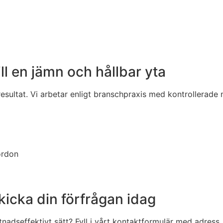
ll en jämn och hållbar yta
sultat. Vi arbetar enligt branschpraxis med kontrollerade 
ordon
skicka din förfrågan idag
stnadseffektivt sätt? Fyll i vårt kontaktformulär med adress