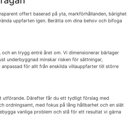
frågan
ansparent offert baserad på yta, markförhållanden, bärighet
nvända uppfarten igen. Berätta om dina behov och bifoga
, och en trygg entré året om. Vi dimensionerar bärlager
ust underbyggnad minskar risken för sättningar,
npassad för allt från enskilda villauppfarter till större
utförande. Därefter får du ett tydligt förslag med
och ordningsamt, med fokus på lång hållbarhet och en slät
rebygga vanliga problem och stå för ett resultat vi gärna