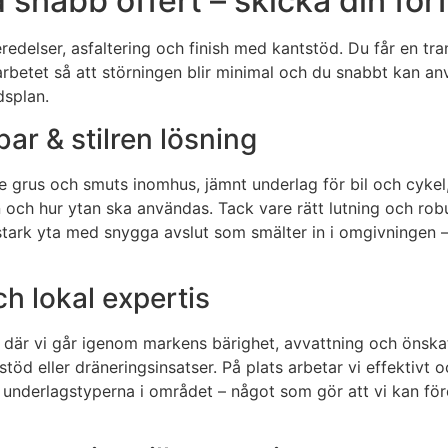
 snabb offert – skicka din för
redelser, asfaltering och finish med kantstöd. Du får en tr
arbetet så att störningen blir minimal och du snabbt kan a
dsplan.
bar & stilren lösning
e grus och smuts inomhus, jämnt underlag för bil och cykel
n och hur ytan ska användas. Tack vare rätt lutning och rob
stark yta med snygga avslut som smälter in i omgivningen – a
h lokal expertis
där vi går igenom markens bärighet, avvattning och önskat 
d eller dräneringsinsatser. På plats arbetar vi effektivt 
och underlagstyperna i området – något som gör att vi kan fö