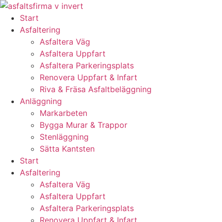
Skip
to
Start
content
Asfaltering
Asfaltera Väg
Asfaltera Uppfart
Asfaltera Parkeringsplats
Renovera Uppfart & Infart
Riva & Fräsa Asfaltbeläggning
Anläggning
Markarbeten
Bygga Murar & Trappor
Stenläggning
Sätta Kantsten
Start
Asfaltering
Asfaltera Väg
Asfaltera Uppfart
Asfaltera Parkeringsplats
Renovera Uppfart & Infart