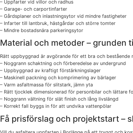
– Uppfarter vid villor och radhus
– Garage- och carportinfarter
– Gårdsplaner och inlastningsytor vid mindre fastigheter
– Infarter till lantbruk, hästgårdar och större tomter
– Mindre bostadsnära parkeringsytor
Material och metoder – grunden ti
Rätt uppbyggnad är avgörande för ett bra och bestående re
– Noggrann schaktning och förberedelse av undergrund
– Uppbyggnad av kraftigt förstärkningslager
– Maskinell packning och komprimering av bärlager
– Varm asfaltmassa för slitstark, jämn yta
– Rätt tjocklek dimensionerad för personbilar och lättare f
– Noggrann vältning för slät finish och lång livslängd
– Korrekt fall byggs in för att undvika vattenpölar
Få prisförslag och projektstart – 
Vill du asfaltera uppfarten i Borlänge på ett tryggt och ko