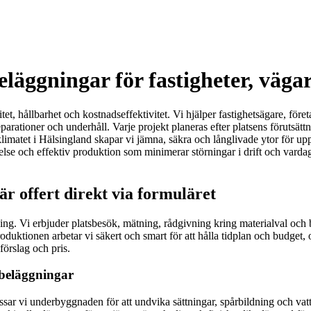
eläggningar för fastigheter, väga
tet, hållbarhet och kostnadseffektivitet. Vi hjälper fastighetsägare, före
arationer och underhåll. Varje projekt planeras efter platsens förutsättni
atet i Hälsingland skapar vi jämna, säkra och långlivade ytor för uppf
se och effektiv produktion som minimerar störningar i drift och vardag. R
är offert direkt via formuläret
ning. Vi erbjuder platsbesök, mätning, rådgivning kring materialval och 
oduktionen arbetar vi säkert och smart för att hålla tidplan och budget,
förslag och pris.
kbeläggningar
r vi underbyggnaden för att undvika sättningar, spårbildning och vatte