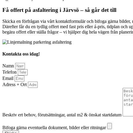
Få offert på asfaltering i Järvsö – så går det till
Skicka en förfrågan via vårt kontaktformulär och bifoga gärna bilder,
Därefter får du en tydlig offert med fast pris eller á-pris, tidplan och
begära offert eller ställa frågor – vi hjälper dig hela vägen från planeri
Kontakta oss idag!
Namn
Telefon
Email
Adress + Ort
Beskriv ert behov, förutsättningar, antal m2 & önskat startdatum
Bifoga gärna eventuella dokument, bilder eller ritningar
Bifoga gärna eventuella dokument, bilder eller ritningar