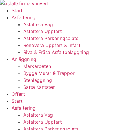
Skip
to
Start
content
Asfaltering
Asfaltera Väg
Asfaltera Uppfart
Asfaltera Parkeringsplats
Renovera Uppfart & Infart
Riva & Fräsa Asfaltbeläggning
Anläggning
Markarbeten
Bygga Murar & Trappor
Stenläggning
Sätta Kantsten
Offert
Start
Asfaltering
Asfaltera Väg
Asfaltera Uppfart
Asfaltera Parkeringsplats