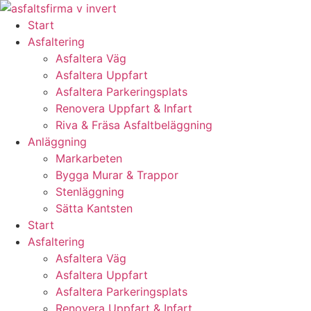
Skip
to
Start
content
Asfaltering
Asfaltera Väg
Asfaltera Uppfart
Asfaltera Parkeringsplats
Renovera Uppfart & Infart
Riva & Fräsa Asfaltbeläggning
Anläggning
Markarbeten
Bygga Murar & Trappor
Stenläggning
Sätta Kantsten
Start
Asfaltering
Asfaltera Väg
Asfaltera Uppfart
Asfaltera Parkeringsplats
Renovera Uppfart & Infart