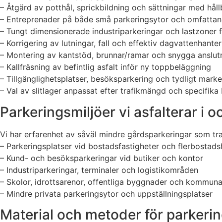
– Åtgärd av potthål, sprickbildning och sättningar med håll
– Entreprenader på både små parkeringsytor och omfatta
– Tungt dimensionerade industriparkeringar och lastzoner 
– Korrigering av lutningar, fall och effektiv dagvattenhanter
– Montering av kantstöd, brunnar/ramar och snygga anslut
– Kallfräsning av befintlig asfalt inför ny toppbeläggning
– Tillgänglighetsplatser, besöksparkering och tydligt mark
– Val av slitlager anpassat efter trafikmängd och specifika
Parkeringsmiljöer vi asfalterar i 
Vi har erfarenhet av såväl mindre gårdsparkeringar som tra
– Parkeringsplatser vid bostadsfastigheter och flerbostads
– Kund- och besöksparkeringar vid butiker och kontor
– Industriparkeringar, terminaler och logistikområden
– Skolor, idrottsarenor, offentliga byggnader och kommuna
– Mindre privata parkeringsytor och uppställningsplatser
Material och metoder för parkerin