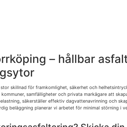
rrköping – hållbar asfal
ngsytor
stor skillnad för framkomlighet, säkerhet och helhetsintryc
r, kommuner, samfälligheter och privata markägare att skapa 
lastning, säkerställer effektiv dagvattenavrinning och skap
färdig beläggning planerar vi arbetet för minimal störning i