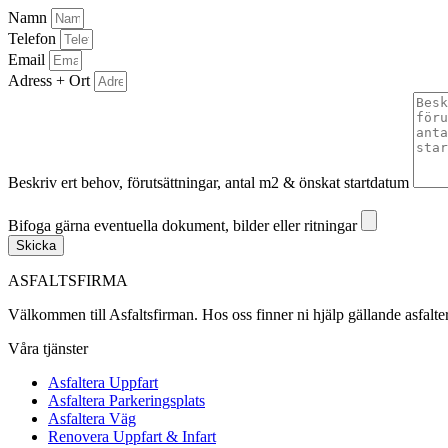
Namn
Telefon
Email
Adress + Ort
Beskriv ert behov, förutsättningar, antal m2 & önskat startdatum
Bifoga gärna eventuella dokument, bilder eller ritningar
Bifoga gärna eventuella dokument, bilder eller ritningar
Skicka
ASFALTSFIRMA
Välkommen till Asfaltsfirman. Hos oss finner ni hjälp gällande asfalt
Våra tjänster
Asfaltera Uppfart
Asfaltera Parkeringsplats
Asfaltera Väg
Renovera Uppfart & Infart