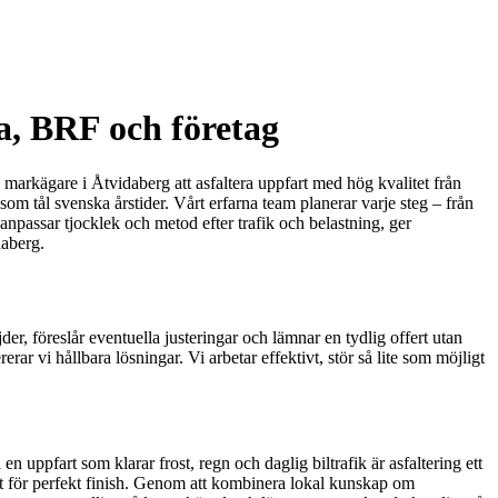
la, BRF och företag
 markägare i Åtvidaberg att asfaltera uppfart med hög kvalitet från
 som tål svenska årstider. Vårt erfarna team planerar varje steg – från
 anpassar tjocklek och metod efter trafik och belastning, ger
daberg.
er, föreslår eventuella justeringar och lämnar en tydlig offert utan
ar vi hållbara lösningar. Vi arbetar effektivt, stör så lite som möjligt
n uppfart som klarar frost, regn och daglig biltrafik är asfaltering ett
ent för perfekt finish. Genom att kombinera lokal kunskap om