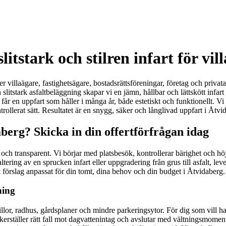
itstark och stilren infart för vil
 villaägare, fastighetsägare, bostadsrättsföreningar, företag och privata
 slitstark asfaltbeläggning skapar vi en jämn, hållbar och lättskött infart
får en uppfart som håller i många år, både estetiskt och funktionellt. Vi
trollerat sätt. Resultatet är en snygg, säker och långlivad uppfart i Åtvi
aberg? Skicka in din offertförfrågan idag
 och transparent. Vi börjar med platsbesök, kontrollerar bärighet och höjd
ng av en sprucken infart eller uppgradering från grus till asfalt, leverer
t förslag anpassat för din tomt, dina behov och din budget i Åtvidaberg.
ning
lor, radhus, gårdsplaner och mindre parkeringsytor. För dig som vill ha e
säkerställer rätt fall mot dagvattenintag och avslutar med vältningsmom