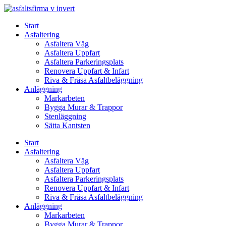
Skip
to
Start
content
Asfaltering
Asfaltera Väg
Asfaltera Uppfart
Asfaltera Parkeringsplats
Renovera Uppfart & Infart
Riva & Fräsa Asfaltbeläggning
Anläggning
Markarbeten
Bygga Murar & Trappor
Stenläggning
Sätta Kantsten
Start
Asfaltering
Asfaltera Väg
Asfaltera Uppfart
Asfaltera Parkeringsplats
Renovera Uppfart & Infart
Riva & Fräsa Asfaltbeläggning
Anläggning
Markarbeten
Bygga Murar & Trappor