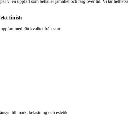
i en uppfart som behåller jämnhet och färg över tid. Vi tar helhetsansv
ekt finish
uppfart med rätt kvalitet från start:
änsyn till mark, belastning och estetik.