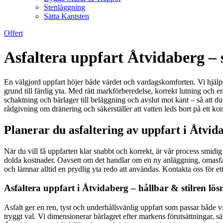
Stenläggning
Sätta Kantsten
Offert
Asfaltera uppfart Åtvidaberg – sl
En välgjord uppfart höjer både värdet och vardagskomforten. Vi hjälper
grund till färdig yta. Med rätt markförberedelse, korrekt lutning och en
schaktning och bärlager till beläggning och avslut mot kant – så att du 
rådgivning om dränering och säkerställer att vatten leds bort på ett kon
Planerar du asfaltering av uppfart i Åtvid
När du vill få uppfarten klar snabbt och korrekt, är vår process smidig
dolda kostnader. Oavsett om det handlar om en ny anläggning, omasfalteri
och lämnar alltid en prydlig yta redo att användas. Kontakta oss för et
Asfaltera uppfart i Åtvidaberg – hållbar & stilren lös
Asfalt ger en ren, tyst och underhållsvänlig uppfart som passar både vil
tryggt val. Vi dimensionerar bärlagret efter markens förutsättningar, 