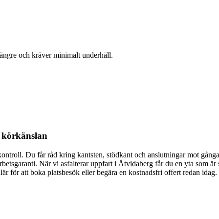
ängre och kräver minimalt underhåll.
i körkänslan
kontroll. Du får råd kring kantsten, stödkant och anslutningar mot gångar
rbetsgaranti. När vi asfalterar uppfart i Åtvidaberg får du en yta som är 
r för att boka platsbesök eller begära en kostnadsfri offert redan idag.