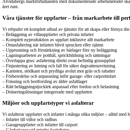
Åtvidabergs markförhållanden med dokumenterade arbetsmetoder skapar v
året runt.
Våra tjänster för uppfarter – från markarbete till perf
Vi erbjuder ett komplett utbud av tjänster för att skapa eller förnya din 
– Beläggning av villauppfarter och privata infarter
– Komplett nyproduktion av uppfart inklusive allt markarbete
– Omasfaltering när infarten blivit sprucken eller ojämn
– Upprustning och förstärkning av bärlager före ny beläggning
– Lagningsarbeten av potthål, sprickbildning och sättningar
– Överlappa grus: asfaltering direkt ovan befintlig grusuppfart
– Finjustering av lutning och fall för säker dagvattenavrinning
– Kantsten, stödkant och prydliga avslut mot gräs och rabatter
– Förberedelse och anpassning inför garage- eller carportinfart
– Fräsning och bortforsling av äldre asfaltlager
– Rätt beläggningstjocklek anpassad efter fordon och belastning
– Dräneringslösningar integrerade med uppfarten
Miljöer och uppfartstyper vi asfalterar
Vi asfalterar uppfarter och infarter i många olika miljöer – alltid med h
– Infarter till villor och radhus
– Garageuppfarter och infarter till carport
– Gårdsplaner vid mindre fastigheter