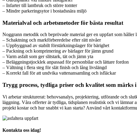
– Infarter till lantbruk och större tomter
– Mindre parkeringsytor i bostadsnära miljö
Materialval och arbetsmetoder för bästa resultat
Noggrann metodik och beprövade material ger en uppfart som håller l
– Schaktning och markförberedelse efter rätt nivåer
– Uppbyggnad av stabilt förstärkningslager för bärighet
– Packning och komprimering av bärlager för jämn grund
– Varm asfalt som ger slitstark, tät och jämn yta
– Beläggningstjocklek anpassad för personbilar och lättare fordon
– Vältning i flera steg för slät finish och lång livslängd
– Korrekt fall för att undvika vattenansamling och isfläckar
Trygg process, tydliga priser och kvalitet som märks 
Vi arbetar strukturerat: behovsanalys, projektering, utförande och slut
läggning. Våra offerter är tydliga, tidsplanen realistisk och vi lämnar a
projekt kostar och hur snabbt vi kan starta? Använd vårt kontaktformulä
Kontakta oss idag!