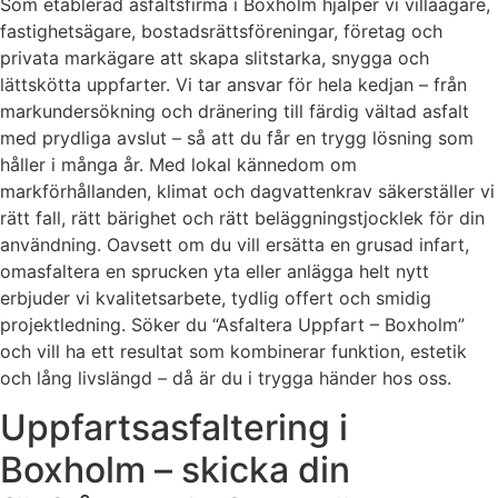
Som etablerad asfaltsfirma i Boxholm hjälper vi villaägare,
fastighetsägare, bostadsrättsföreningar, företag och
privata markägare att skapa slitstarka, snygga och
lättskötta uppfarter. Vi tar ansvar för hela kedjan – från
markundersökning och dränering till färdig vältad asfalt
med prydliga avslut – så att du får en trygg lösning som
håller i många år. Med lokal kännedom om
markförhållanden, klimat och dagvattenkrav säkerställer vi
rätt fall, rätt bärighet och rätt beläggningstjocklek för din
användning. Oavsett om du vill ersätta en grusad infart,
omasfaltera en sprucken yta eller anlägga helt nytt
erbjuder vi kvalitetsarbete, tydlig offert och smidig
projektledning. Söker du “Asfaltera Uppfart – Boxholm”
och vill ha ett resultat som kombinerar funktion, estetik
och lång livslängd – då är du i trygga händer hos oss.
Uppfartsasfaltering i
Boxholm – skicka din