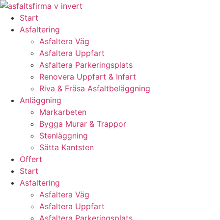
Skip
to
Start
content
Asfaltering
Asfaltera Väg
Asfaltera Uppfart
Asfaltera Parkeringsplats
Renovera Uppfart & Infart
Riva & Fräsa Asfaltbeläggning
Anläggning
Markarbeten
Bygga Murar & Trappor
Stenläggning
Sätta Kantsten
Offert
Start
Asfaltering
Asfaltera Väg
Asfaltera Uppfart
Asfaltera Parkeringsplats