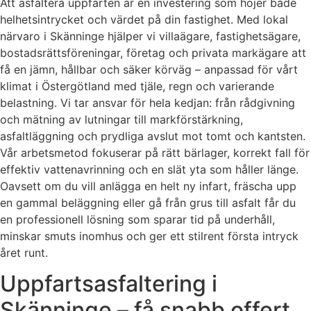
Att asfaltera uppfarten är en investering som höjer både
helhetsintrycket och värdet på din fastighet. Med lokal
närvaro i Skänninge hjälper vi villaägare, fastighetsägare,
bostadsrättsföreningar, företag och privata markägare att
få en jämn, hållbar och säker körväg – anpassad för vårt
klimat i Östergötland med tjäle, regn och varierande
belastning. Vi tar ansvar för hela kedjan: från rådgivning
och mätning av lutningar till markförstärkning,
asfaltläggning och prydliga avslut mot tomt och kantsten.
Vår arbetsmetod fokuserar på rätt bärlager, korrekt fall för
effektiv vattenavrinning och en slät yta som håller länge.
Oavsett om du vill anlägga en helt ny infart, fräscha upp
en gammal beläggning eller gå från grus till asfalt får du
en professionell lösning som sparar tid på underhåll,
minskar smuts inomhus och ger ett stilrent första intryck
året runt.
Uppfartsasfaltering i
Skänninge – få snabb offert