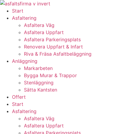
Skip
to
Start
content
Asfaltering
Asfaltera Väg
Asfaltera Uppfart
Asfaltera Parkeringsplats
Renovera Uppfart & Infart
Riva & Fräsa Asfaltbeläggning
Anläggning
Markarbeten
Bygga Murar & Trappor
Stenläggning
Sätta Kantsten
Offert
Start
Asfaltering
Asfaltera Väg
Asfaltera Uppfart
Asfaltera Parkeringsplats