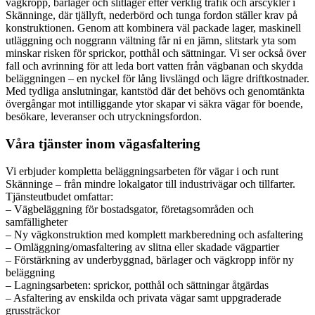
vägkropp, bärlager och slitlager efter verklig trafik och årscykler i
Skänninge, där tjällyft, nederbörd och tunga fordon ställer krav på
konstruktionen. Genom att kombinera väl packade lager, maskinell
utläggning och noggrann vältning får ni en jämn, slitstark yta som
minskar risken för sprickor, potthål och sättningar. Vi ser också över
fall och avrinning för att leda bort vatten från vägbanan och skydda
beläggningen – en nyckel för lång livslängd och lägre driftkostnader.
Med tydliga anslutningar, kantstöd där det behövs och genomtänkta
övergångar mot intilliggande ytor skapar vi säkra vägar för boende,
besökare, leveranser och utryckningsfordon.
Våra tjänster inom vägasfaltering
Vi erbjuder kompletta beläggningsarbeten för vägar i och runt
Skänninge – från mindre lokalgator till industrivägar och tillfarter.
Tjänsteutbudet omfattar:
– Vägbeläggning för bostadsgator, företagsområden och
samfälligheter
– Ny vägkonstruktion med komplett markberedning och asfaltering
– Omläggning/omasfaltering av slitna eller skadade vägpartier
– Förstärkning av underbyggnad, bärlager och vägkropp inför ny
beläggning
– Lagningsarbeten: sprickor, potthål och sättningar åtgärdas
– Asfaltering av enskilda och privata vägar samt uppgraderade
grussträckor