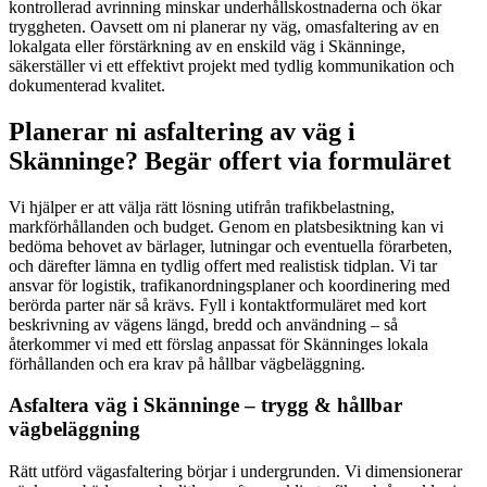
kontrollerad avrinning minskar underhållskostnaderna och ökar
tryggheten. Oavsett om ni planerar ny väg, omasfaltering av en
lokalgata eller förstärkning av en enskild väg i Skänninge,
säkerställer vi ett effektivt projekt med tydlig kommunikation och
dokumenterad kvalitet.
Planerar ni asfaltering av väg i
Skänninge? Begär offert via formuläret
Vi hjälper er att välja rätt lösning utifrån trafikbelastning,
markförhållanden och budget. Genom en platsbesiktning kan vi
bedöma behovet av bärlager, lutningar och eventuella förarbeten,
och därefter lämna en tydlig offert med realistisk tidplan. Vi tar
ansvar för logistik, trafikanordningsplaner och koordinering med
berörda parter när så krävs. Fyll i kontaktformuläret med kort
beskrivning av vägens längd, bredd och användning – så
återkommer vi med ett förslag anpassat för Skänninges lokala
förhållanden och era krav på hållbar vägbeläggning.
Asfaltera väg i Skänninge – trygg & hållbar
vägbeläggning
Rätt utförd vägasfaltering börjar i undergrunden. Vi dimensionerar