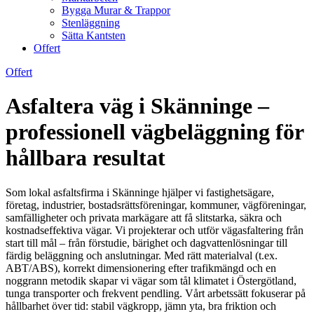
Bygga Murar & Trappor
Stenläggning
Sätta Kantsten
Offert
Offert
Asfaltera väg i Skänninge –
professionell vägbeläggning för
hållbara resultat
Som lokal asfaltsfirma i Skänninge hjälper vi fastighetsägare,
företag, industrier, bostadsrättsföreningar, kommuner, vägföreningar,
samfälligheter och privata markägare att få slitstarka, säkra och
kostnadseffektiva vägar. Vi projekterar och utför vägasfaltering från
start till mål – från förstudie, bärighet och dagvattenlösningar till
färdig beläggning och anslutningar. Med rätt materialval (t.ex.
ABT/ABS), korrekt dimensionering efter trafikmängd och en
noggrann metodik skapar vi vägar som tål klimatet i Östergötland,
tunga transporter och frekvent pendling. Vårt arbetssätt fokuserar på
hållbarhet över tid: stabil vägkropp, jämn yta, bra friktion och