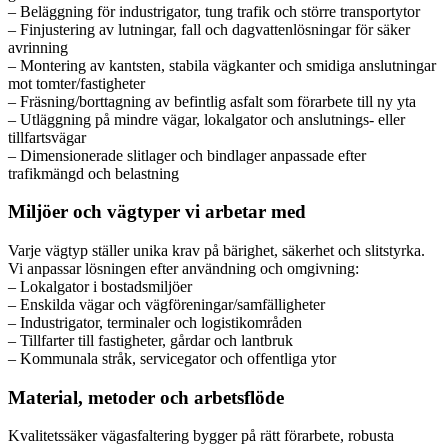
– Beläggning för industrigator, tung trafik och större transportytor
– Finjustering av lutningar, fall och dagvattenlösningar för säker
avrinning
– Montering av kantsten, stabila vägkanter och smidiga anslutningar
mot tomter/fastigheter
– Fräsning/borttagning av befintlig asfalt som förarbete till ny yta
– Utläggning på mindre vägar, lokalgator och anslutnings- eller
tillfartsvägar
– Dimensionerade slitlager och bindlager anpassade efter
trafikmängd och belastning
Miljöer och vägtyper vi arbetar med
Varje vägtyp ställer unika krav på bärighet, säkerhet och slitstyrka.
Vi anpassar lösningen efter användning och omgivning:
– Lokalgator i bostadsmiljöer
– Enskilda vägar och vägföreningar/samfälligheter
– Industrigator, terminaler och logistikområden
– Tillfarter till fastigheter, gårdar och lantbruk
– Kommunala stråk, servicegator och offentliga ytor
Material, metoder och arbetsflöde
Kvalitetssäker vägasfaltering bygger på rätt förarbete, robusta