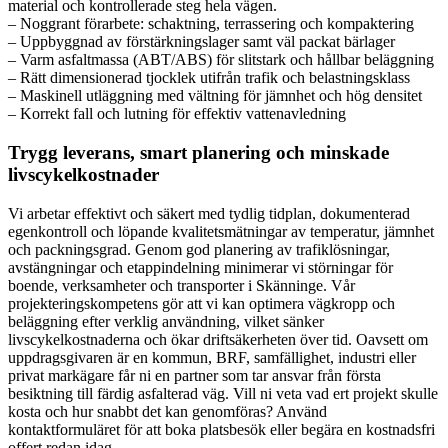
material och kontrollerade steg hela vägen.
– Noggrant förarbete: schaktning, terrassering och kompaktering
– Uppbyggnad av förstärkningslager samt väl packat bärlager
– Varm asfaltmassa (ABT/ABS) för slitstark och hållbar beläggning
– Rätt dimensionerad tjocklek utifrån trafik och belastningsklass
– Maskinell utläggning med vältning för jämnhet och hög densitet
– Korrekt fall och lutning för effektiv vattenavledning
Trygg leverans, smart planering och minskade
livscykelkostnader
Vi arbetar effektivt och säkert med tydlig tidplan, dokumenterad
egenkontroll och löpande kvalitetsmätningar av temperatur, jämnhet
och packningsgrad. Genom god planering av trafiklösningar,
avstängningar och etappindelning minimerar vi störningar för
boende, verksamheter och transporter i Skänninge. Vår
projekteringskompetens gör att vi kan optimera vägkropp och
beläggning efter verklig användning, vilket sänker
livscykelkostnaderna och ökar driftsäkerheten över tid. Oavsett om
uppdragsgivaren är en kommun, BRF, samfällighet, industri eller
privat markägare får ni en partner som tar ansvar från första
besiktning till färdig asfalterad väg. Vill ni veta vad ert projekt skulle
kosta och hur snabbt det kan genomföras? Använd
kontaktformuläret för att boka platsbesök eller begära en kostnadsfri
offert redan idag.