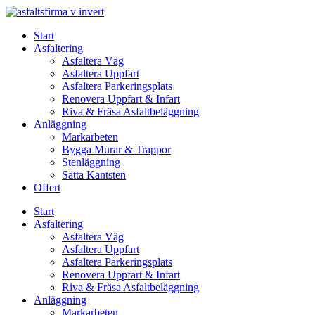
Skip
to
Start
content
Asfaltering
Asfaltera Väg
Asfaltera Uppfart
Asfaltera Parkeringsplats
Renovera Uppfart & Infart
Riva & Fräsa Asfaltbeläggning
Anläggning
Markarbeten
Bygga Murar & Trappor
Stenläggning
Sätta Kantsten
Offert
Start
Asfaltering
Asfaltera Väg
Asfaltera Uppfart
Asfaltera Parkeringsplats
Renovera Uppfart & Infart
Riva & Fräsa Asfaltbeläggning
Anläggning
Markarbeten