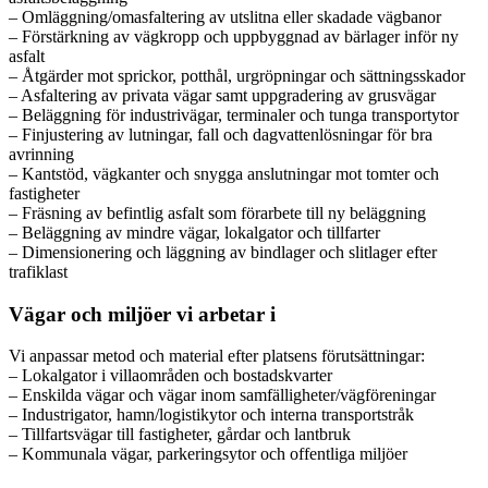
– Omläggning/omasfaltering av utslitna eller skadade vägbanor
– Förstärkning av vägkropp och uppbyggnad av bärlager inför ny
asfalt
– Åtgärder mot sprickor, potthål, urgröpningar och sättningsskador
– Asfaltering av privata vägar samt uppgradering av grusvägar
– Beläggning för industrivägar, terminaler och tunga transportytor
– Finjustering av lutningar, fall och dagvattenlösningar för bra
avrinning
– Kantstöd, vägkanter och snygga anslutningar mot tomter och
fastigheter
– Fräsning av befintlig asfalt som förarbete till ny beläggning
– Beläggning av mindre vägar, lokalgator och tillfarter
– Dimensionering och läggning av bindlager och slitlager efter
trafiklast
Vägar och miljöer vi arbetar i
Vi anpassar metod och material efter platsens förutsättningar:
– Lokalgator i villaområden och bostadskvarter
– Enskilda vägar och vägar inom samfälligheter/vägföreningar
– Industrigator, hamn/logistikytor och interna transportstråk
– Tillfartsvägar till fastigheter, gårdar och lantbruk
– Kommunala vägar, parkeringsytor och offentliga miljöer