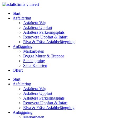
Skip
to
Start
content
Asfaltering
Asfaltera Väg
Asfaltera Uppfart
Asfaltera Parkeringsplats
Renovera Uppfart & Infart
Riva & Fräsa Asfaltbeläggning
Anläggning
Markarbeten
Bygga Murar & Trappor
Stenläggning
Sätta Kantsten
Offert
Start
Asfaltering
Asfaltera Väg
Asfaltera Uppfart
Asfaltera Parkeringsplats
Renovera Uppfart & Infart
Riva & Fräsa Asfaltbeläggning
Anläggning
Markarbeten