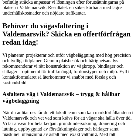
befintlig sträcka anpassar vi lösningen efter förutsättningarna på
platsen i Valdemarsvik. Resultatet: en säker körbana med lägre
underhållskostnader och nöjdare trafikanter.
Behöver du vägasfaltering i
Valdemarsvik? Skicka en offertförfrågan
redan idag!
Vi planerar, projekterar och utför vägbeläggning med hög precision
och tydliga tidplaner. Genom platsbesök och bärighetsanalys
rekommenderar vi rätt konstruktion av vägkropp, bindlager och
slitlager – optimerat för trafikmängd, fordonstyper och miljö. Fyll i
kontaktformuläret så återkommer vi snabbt med förslag och
kostnadsbild.
Asfaltera väg i Valdemarsvik – trygg & hållbar
vägbeläggning
När du anlitar oss får du ett lokalt team som kan markförhållandena i
Valdemarsvik och vet vad som krävs för att vägar ska hålla över tid.
Vi tar ansvar för hela kedjan: grundundersökning, dränering och
lutning, uppbyggnad av förstärkningslager och bärlager samt
maskinell utläggning av asfalt med exakt vältning. Med rätt