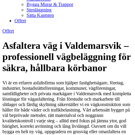
Bygga Murar & Trappor
Stenläggning
Sätta Kantsten
Offert
Offert
Asfaltera väg i Valdemarsvik –
professionell vägbeläggning för
säkra, hållbara körbanor
Vi är en erfaren asfaltsfirma som hjälper fastighetsägare, företag,
industrier, bostadsrättsföreningar, kommuner, vägföreningar,
samfälligheter och privata markägare i Valdemarsvik med kompletta
lösningar för vägasfaltering. Från förstudie och markarbete till
slitlager och färdig skyltning säkerställer vi en vägkonstruktion som
håller för både väder och trafikbelastning. Vårt arbetssätt bygger på
väl beprövade metoder, rätt materialval och noggrann
kvalitetskontroll i varje steg – alltid med fokus på jämna ytor, god
bärighet, korrekt avrinning och lång livslängd. Oavsett om du vill
bygga en helt ny väg, uppgradera en grusväg eller omasfaltera en