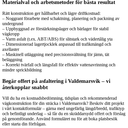
Materialval och arbetsmetoder för bästa resultat
Rätt konstruktion ger hållbarhet och lägre driftkostnad:
– Noggrant förarbete med schaktning, planering och packning av
undergrund
– Uppbyggnad av förstärkningslager och bärlager för stabil
vägkropp
– Varm asfalt (t.ex. ABT/ABS) för slitstark och vädertålig yta
– Dimensionerad lagertjocklek anpassad till trafikmängd och
axellaster
– Maskinell utläggning med precisionsvältning för jämn, tät
beläggning
– Korrekt tvärfall och längsfall för effektiv vattenavrinning och
mindre sprickbildning
Begär offert på asfaltering i Valdemarsvik – vi
återkopplar snabbt
Vill du ha en kostnadsbedömning, tidsplan och rekommenderad
vägkonstruktion för din sträcka i Valdemarsvik? Beskriv ditt projekt
i vårt kontaktformulär – gärna med ungefärlig längd/bredd, trafiktyp
och befintligt underlag – så får du en skräddarsydd offert och förslag
på genomförande. Använd formuläret nu för att boka platsbesök
eller starta din förfrågan.