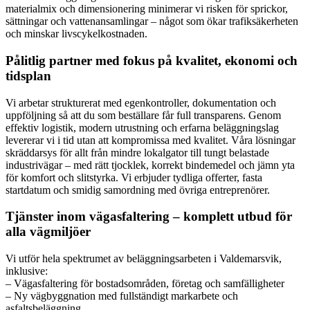
materialmix och dimensionering minimerar vi risken för sprickor,
sättningar och vattenansamlingar – något som ökar trafiksäkerheten
och minskar livscykelkostnaden.
Pålitlig partner med fokus på kvalitet, ekonomi och
tidsplan
Vi arbetar strukturerat med egenkontroller, dokumentation och
uppföljning så att du som beställare får full transparens. Genom
effektiv logistik, modern utrustning och erfarna beläggningslag
levererar vi i tid utan att kompromissa med kvalitet. Våra lösningar
skräddarsys för allt från mindre lokalgator till tungt belastade
industrivägar – med rätt tjocklek, korrekt bindemedel och jämn yta
för komfort och slitstyrka. Vi erbjuder tydliga offerter, fasta
startdatum och smidig samordning med övriga entreprenörer.
Tjänster inom vägasfaltering – komplett utbud för
alla vägmiljöer
Vi utför hela spektrumet av beläggningsarbeten i Valdemarsvik,
inklusive:
– Vägasfaltering för bostadsområden, företag och samfälligheter
– Ny vägbyggnation med fullständigt markarbete och
asfaltsbeläggning