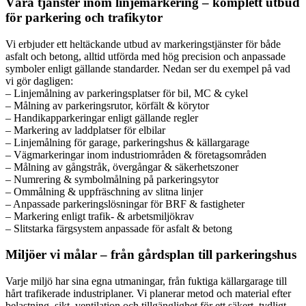
Våra tjänster inom linjemarkering – komplett utbud
för parkering och trafikytor
Vi erbjuder ett heltäckande utbud av markeringstjänster för både
asfalt och betong, alltid utförda med hög precision och anpassade
symboler enligt gällande standarder. Nedan ser du exempel på vad
vi gör dagligen:
– Linjemålning av parkeringsplatser för bil, MC & cykel
– Målning av parkeringsrutor, körfält & körytor
– Handikapparkeringar enligt gällande regler
– Markering av laddplatser för elbilar
– Linjemålning för garage, parkeringshus & källargarage
– Vägmarkeringar inom industriområden & företagsområden
– Målning av gångstråk, övergångar & säkerhetszoner
– Numrering & symbolmålning på parkeringsytor
– Ommålning & uppfräschning av slitna linjer
– Anpassade parkeringslösningar för BRF & fastigheter
– Markering enligt trafik- & arbetsmiljökrav
– Slitstarka färgsystem anpassade för asfalt & betong
Miljöer vi målar – från gårdsplan till parkeringshus
Varje miljö har sina egna utmaningar, från fuktiga källargarage till
hårt trafikerade industriplaner. Vi planerar metod och material efter
belastning, sikt, ventilation och tillgänglighet för ett säkert, tydligt