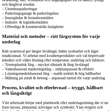
och långlivat resultat.
– Utomhusparkeringar
– Parkeringsgarage & parkeringshus
– Innergårdar & bostadsområden
– Industri- & logistikområden
– Offentliga & kommersiella fastigheter
Material och metoder – rätt färgsystem för varje
underlag
Rätt systemval ger längre livslängd, bättre synbarhet och lägre
totalkostnad. Vi arbetar med kvalitetsprodukter och väl beprövade
tekniker och väljer lösning efter temperatur, underlag och tidskrav.
– Termoplastisk färg – mycket slitstark & lång livslängd
– Vattenbaserad markeringsfärg – miljöanpassad & effektiv
– Lösningsmedelsbaserad färg – snabb torktid & hög hållbarhet
– Målning på asfalt & betong – anpassad metod för varje underlag
Process, kvalitet och efterlevnad – tryggt, hållbart
och långsiktigt
Vårt arbetssätt börjar med platsbesök eller underlagsritning där vi tar
fram layout, platsantal, körvägar och symboler. Ytan rengörs och