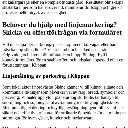
ett källargarage eller en komplex industrigård. Resultatet blir skarpa,
slitstarka linjer som håller över tid, minimerar driftstopp och ger ett
professionellt intryck av er fastighet.
Behöver du hjälp med linjemarkering?
Skicka en offertförfrågan via formuläret
Vill du skapa fler parkeringsplatser, optimera körvägar eller bara
fräscha upp slitna linjer? Vi tar hand om hela kedjan – från
rådgivning och layout till utförande och uppföljning. Fyll i
kontaktformuläret för en snabb offert och tidsplan anpassad efter era
förutsättningar i Klippan.
Linjemålning av parkering i Klippan
Som lokal aktör i nordvästra Skåne känner vi till klimat, slitage och
kommunala riktlinjer som påverkar val av färg, bredd, symboler och
placering. Vi mäter upp ytor, planerar logiskt flöde, tar hänsyn till
snöröjning och sopning samt avstämning mot tillgänglighetskrav.
Med punktlig etablering och tydlig avstängning genomför vi arbetet
säkert och effektivt, ofta utanför ordinarie öppettider för att minimera
störningar för hyresgäster, kunder och medarbetare.