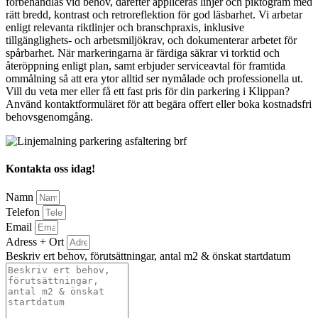
förbehandlas vid behov, därefter appliceras linjer och piktogram med
rätt bredd, kontrast och retroreflektion för god läsbarhet. Vi arbetar
enligt relevanta riktlinjer och branschpraxis, inklusive
tillgänglighets- och arbetsmiljökrav, och dokumenterar arbetet för
spårbarhet. När markeringarna är färdiga säkrar vi torktid och
återöppning enligt plan, samt erbjuder serviceavtal för framtida
ommålning så att era ytor alltid ser nymålade och professionella ut.
Vill du veta mer eller få ett fast pris för din parkering i Klippan?
Använd kontaktformuläret för att begära offert eller boka kostnadsfri
behovsgenomgång.
Kontakta oss idag!
Namn
Telefon
Email
Adress + Ort
Beskriv ert behov, förutsättningar, antal m2 & önskat startdatum