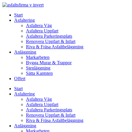
Skip
to
Start
content
Asfaltering
Asfaltera Väg
Asfaltera Uppfart
Asfaltera Parkeringsplats
Renovera Uppfart & Infart
Riva & Fräsa Asfaltbeläggning
Anläggning
Markarbeten
Bygga Murar & Trappor
Stenläggning
Sätta Kantsten
Offert
Start
Asfaltering
Asfaltera Väg
Asfaltera Uppfart
Asfaltera Parkeringsplats
Renovera Uppfart & Infart
Riva & Fräsa Asfaltbeläggning
Anläggning
Markarbeten