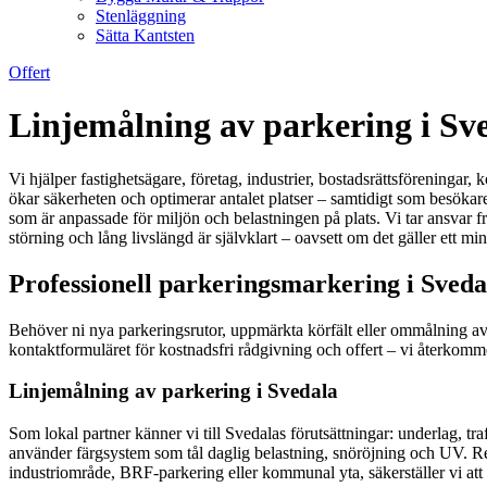
Stenläggning
Sätta Kantsten
Offert
Linjemålning av parkering i Sve
Vi hjälper fastighetsägare, företag, industrier, bostadsrättsföreninga
ökar säkerheten och optimerar antalet platser – samtidigt som besökare
som är anpassade för miljön och belastningen på plats. Vi tar ansvar fr
störning och lång livslängd är självklart – oavsett om det gäller ett min
Professionell parkeringsmarkering i Sveda
Behöver ni nya parkeringsrutor, uppmärkta körfält eller ommålning av sli
kontaktformuläret för kostnadsfri rådgivning och offert – vi återkomme
Linjemålning av parkering i Svedala
Som lokal partner känner vi till Svedalas förutsättningar: underlag, 
använder färgsystem som tål daglig belastning, snöröjning och UV. Resu
industriområde, BRF-parkering eller kommunal yta, säkerställer vi att 