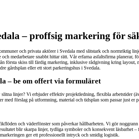
dala – proffsig markering för sä
r, kommuner och privata aktörer i Svedala med slitstark och normriktig li
 och medarbetare snabbt hittar rätt. Vår erfarna asfaltsfirma planerar, 
ån första skiss till färdig markering, inklusive rådgivning kring layout
dre gårdsplan eller ett stort parkeringshus i Svedala.
la – be om offert via formuläret
tna linjer? Vi erbjuder effektiv projektledning, flexibla arbetstider (äv
r med förslag på utformning, material och tidsplan som passar just er p
trafikflöden och väderfönster som påverkar hållbarheten. Vi gör noggrann
ltatet blir skarpa linjer, tydliga symboler och konsekvent läsbarhet – 
markeringen ger ett professionellt intryck och smidig logistik.