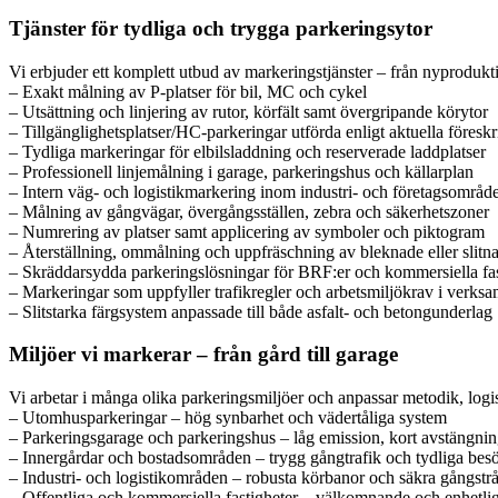
Tjänster för tydliga och trygga parkeringsytor
Vi erbjuder ett komplett utbud av markeringstjänster – från nyproduktion
– Exakt målning av P-platser för bil, MC och cykel
– Utsättning och linjering av rutor, körfält samt övergripande körytor
– Tillgänglighetsplatser/HC-parkeringar utförda enligt aktuella föreskri
– Tydliga markeringar för elbilsladdning och reserverade laddplatser
– Professionell linjemålning i garage, parkeringshus och källarplan
– Intern väg- och logistikmarkering inom industri- och företagsområd
– Målning av gångvägar, övergångsställen, zebra och säkerhetszoner
– Numrering av platser samt applicering av symboler och piktogram
– Återställning, ommålning och uppfräschning av bleknade eller slitna 
– Skräddarsydda parkeringslösningar för BRF:er och kommersiella fas
– Markeringar som uppfyller trafikregler och arbetsmiljökrav i verks
– Slitstarka färgsystem anpassade till både asfalt- och betongunderlag
Miljöer vi markerar – från gård till garage
Vi arbetar i många olika parkeringsmiljöer och anpassar metodik, logist
– Utomhusparkeringar – hög synbarhet och vädertåliga system
– Parkeringsgarage och parkeringshus – låg emission, kort avstängnin
– Innergårdar och bostadsområden – trygg gångtrafik och tydliga besö
– Industri- och logistikområden – robusta körbanor och säkra gångstr
– Offentliga och kommersiella fastigheter – välkomnande och enhetli