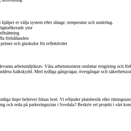
 hjälper er välja system efter slitage, temperatur och underlag.
högtrafikerade ytor
iftsättning
ffa förhållanden
rimer och glaskulor för reflektivitet
h relevanta arbetsmiljökrav. Våra arbetsmoment omfattar rengöring och 
addera halkskydd. Med tydliga gångvägar, övergångar och säkerhetszoner
intliga linjer behöver fräsas bort. Vi erbjuder platsbesök eller ritningsu
ning och reda på parkeringsytan i Svedala? Beskriv ert projekt i vårt ko