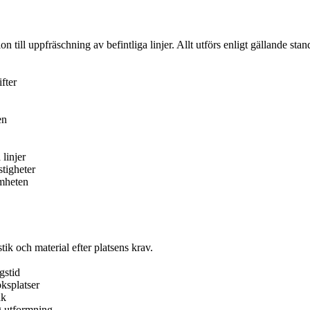
 till uppfräschning av befintliga linjer. Allt utförs enligt gällande sta
fter
en
linjer
tigheter
amheten
ik och material efter platsens krav.
gstid
ksplatser
åk
g utformning