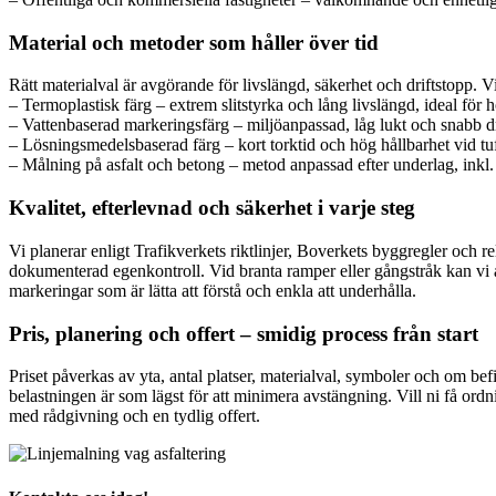
Material och metoder som håller över tid
Rätt materialval är avgörande för livslängd, säkerhet och driftstopp. Vi
– Termoplastisk färg – extrem slitstyrka och lång livslängd, ideal för 
– Vattenbaserad markeringsfärg – miljöanpassad, låg lukt och snabb dr
– Lösningsmedelsbaserad färg – kort torktid och hög hållbarhet vid tu
– Målning på asfalt och betong – metod anpassad efter underlag, inkl. p
Kvalitet, efterlevnad och säkerhet i varje steg
Vi planerar enligt Trafikverkets riktlinjer, Boverkets byggregler oc
dokumenterad egenkontroll. Vid branta ramper eller gångstråk kan vi 
markeringar som är lätta att förstå och enkla att underhålla.
Pris, planering och offert – smidig process från start
Priset påverkas av yta, antal platser, materialval, symboler och om bef
belastningen är som lägst för att minimera avstängning. Vill ni få ord
med rådgivning och en tydlig offert.