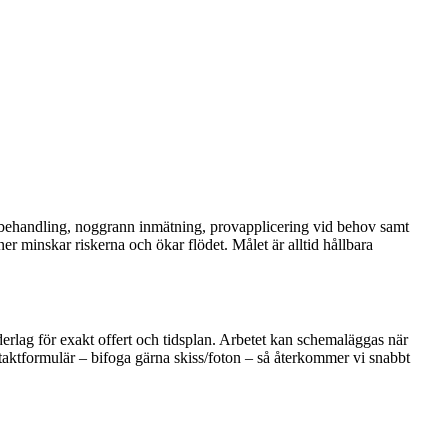
förbehandling, noggrann inmätning, provapplicering vid behov samt
 minskar riskerna och ökar flödet. Målet är alltid hållbara
nderlag för exakt offert och tidsplan. Arbetet kan schemaläggas när
ntaktformulär – bifoga gärna skiss/foton – så återkommer vi snabbt