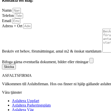
Kontakta oss idag!
Namn
Telefon
Email
Adress + Ort
Beskriv ert behov, förutsättningar, antal m2 & önskat startdatum
Bifoga gärna eventuella dokument, bilder eller ritningar
Bifoga gärna eventuella dokument, bilder eller ritningar
Skicka
ASFALTSFIRMA
Välkommen till Asfaltsfirman. Hos oss finner ni hjälp gällande asfalt
Våra tjänster
Asfaltera Uppfart
Asfaltera Parkeringsplats
Asfaltera Väg