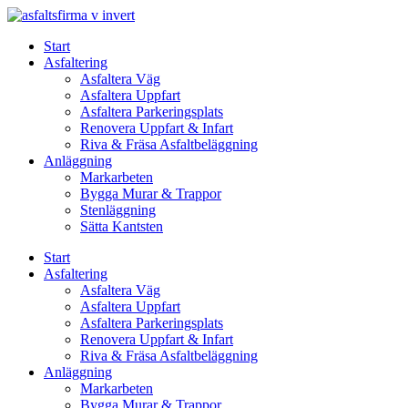
Skip
to
Start
content
Asfaltering
Asfaltera Väg
Asfaltera Uppfart
Asfaltera Parkeringsplats
Renovera Uppfart & Infart
Riva & Fräsa Asfaltbeläggning
Anläggning
Markarbeten
Bygga Murar & Trappor
Stenläggning
Sätta Kantsten
Start
Asfaltering
Asfaltera Väg
Asfaltera Uppfart
Asfaltera Parkeringsplats
Renovera Uppfart & Infart
Riva & Fräsa Asfaltbeläggning
Anläggning
Markarbeten
Bygga Murar & Trappor