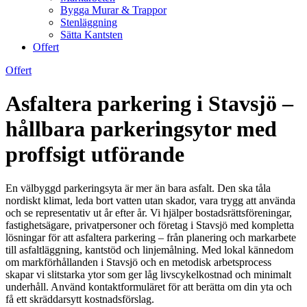
Bygga Murar & Trappor
Stenläggning
Sätta Kantsten
Offert
Offert
Asfaltera parkering i Stavsjö –
hållbara parkeringsytor med
proffsigt utförande
En välbyggd parkeringsyta är mer än bara asfalt. Den ska tåla
nordiskt klimat, leda bort vatten utan skador, vara trygg att använda
och se representativ ut år efter år. Vi hjälper bostadsrättsföreningar,
fastighetsägare, privatpersoner och företag i Stavsjö med kompletta
lösningar för att asfaltera parkering – från planering och markarbete
till asfaltläggning, kantstöd och linjemålning. Med lokal kännedom
om markförhållanden i Stavsjö och en metodisk arbetsprocess
skapar vi slitstarka ytor som ger låg livscykelkostnad och minimalt
underhåll. Använd kontaktformuläret för att berätta om din yta och
få ett skräddarsytt kostnadsförslag.