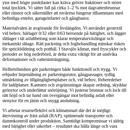
ytor med högre punktlaster kan kräva grövre fraktioner och större
total tjocklek. Vi sätter fall på cirka 1–2 % mot dagvattenbrunnar
eller rännor och säkerställer att nivåerna fungerar tillsammans med
befintliga entréer, garageinfarter och gångbanor.
Materialvalen är avgörande för livslängden. Vi använder geotextil
vid behov, bärlager 0/32 eller 0/63 beroende på bärighet, och lägger
slitlager i tät asfaltbetong som klarar temperaturväxlingar och
mekaniskt slitage. Rätt packning och fogbehandling minskar risken
för sprickbildning och potthål. I Stavsjös klimat, med fryscykler och
perioder av hög nederbörd, är detta extra viktigt för att undvika
deformationer och vatteninträngning.
Helhetsfinishen gör parkeringen både funktionell och trygg. Vi
erbjuder linjemålning av parkeringsrutor, gångpassager, tydlig
utmärkning av tillgänglighetsplatser och, vid behov, förberedelser
för laddplatser. Kantsten och avgränsningar skapar ordning, skyddar
grönytor och underlättar snöröjning. Vi justerar brunnar och lock till
rätt höjd och tar hand om övergångar mot befintlig asfalt eller
stenytor för en jämn och snygg anslutning.
Vi arbetar resurseffektivt och klimatsmart där det är möjligt:
återvinning av fräst asfalt (RAP), optimerade transporter och
dammkontroll under produktion. Samtidigt kompromissar vi aldrig
med bärighet eller säkerhet – resultatet ska hålla länge och vara