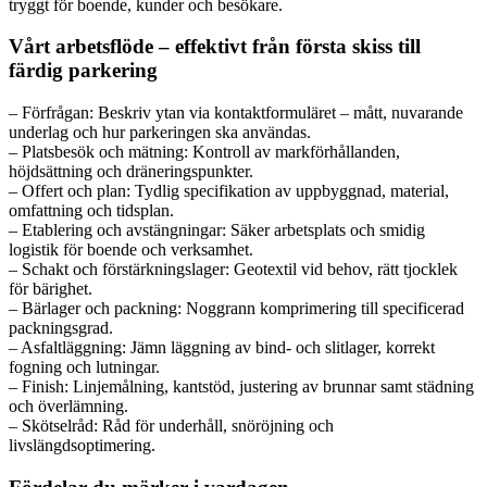
tryggt för boende, kunder och besökare.
Vårt arbetsflöde – effektivt från första skiss till
färdig parkering
– Förfrågan: Beskriv ytan via kontaktformuläret – mått, nuvarande
underlag och hur parkeringen ska användas.
– Platsbesök och mätning: Kontroll av markförhållanden,
höjdsättning och dräneringspunkter.
– Offert och plan: Tydlig specifikation av uppbyggnad, material,
omfattning och tidsplan.
– Etablering och avstängningar: Säker arbetsplats och smidig
logistik för boende och verksamhet.
– Schakt och förstärkningslager: Geotextil vid behov, rätt tjocklek
för bärighet.
– Bärlager och packning: Noggrann komprimering till specificerad
packningsgrad.
– Asfaltläggning: Jämn läggning av bind- och slitlager, korrekt
fogning och lutningar.
– Finish: Linjemålning, kantstöd, justering av brunnar samt städning
och överlämning.
– Skötselråd: Råd för underhåll, snöröjning och
livslängdsoptimering.