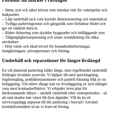
Fördelar du märker i vardagen
– Jämn, tyst och säker köryta som minskar risk för vattenpölar och
halkpartier.
– Lågt underhåll tack vare korrekt dimensionering och materialval.
– Tydliga parkeringsrutor och gångstråk som förbättrar flödet och
ger ett välskött intryck.
– Bättre dränering som skyddar byggnader och intilliggande ytor.
– Tillgänglighetsanpassning och smart zonindelning för olika
användare.
– Höjt värde och ökad trivsel för bostadsrättsföreningar,
fastighetsägare, privatpersoner och företag.
Underhåll och reparationer för längre livslängd
En väl planerad parkering håller länge, men regelbundet underhåll
förlänger livstiden avsevärt. Vi hjälper till med spricklagning,
fogförsegling, potthålsreparationer och partiell fräsning följt av ny
beläggning. Vid större slitage kan en överläggning av nytt slitlager
vara mest kostnadseffektivt. Vi erbjuder även plan för
återkommande tillsyn – särskilt värdefullt efter vinterperioden – så
att små skador inte växer till dyra åtgärder. Vill du ha ett
serviceupplägg anpassat till din parkering i Stavsjö? Använd
kontaktformuläret så tar vi fram ett förslag.