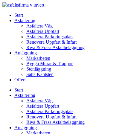
Skip
to
Start
content
Asfaltering
Asfaltera Väg
Asfaltera Uppfart
Asfaltera Parkeringsplats
Renovera Uppfart & Infart
Riva & Fräsa Asfaltbeläggning
Anläggning
Markarbeten
Bygga Murar & Trappor
Stenläggning
Sätta Kantsten
Offert
Start
Asfaltering
Asfaltera Väg
Asfaltera Uppfart
Asfaltera Parkeringsplats
Renovera Uppfart & Infart
Riva & Fräsa Asfaltbeläggning
Anläggning
Markarbeten