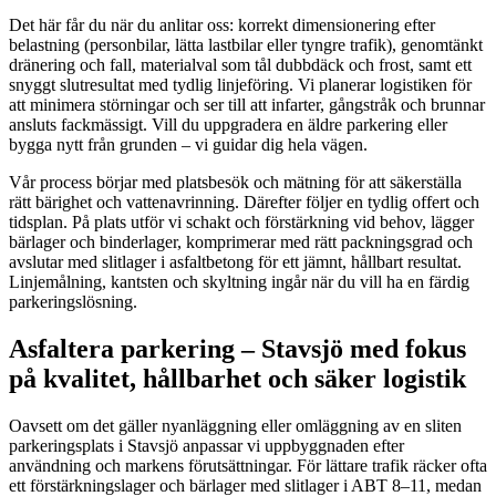
Det här får du när du anlitar oss: korrekt dimensionering efter
belastning (personbilar, lätta lastbilar eller tyngre trafik), genomtänkt
dränering och fall, materialval som tål dubbdäck och frost, samt ett
snyggt slutresultat med tydlig linjeföring. Vi planerar logistiken för
att minimera störningar och ser till att infarter, gångstråk och brunnar
ansluts fackmässigt. Vill du uppgradera en äldre parkering eller
bygga nytt från grunden – vi guidar dig hela vägen.
Vår process börjar med platsbesök och mätning för att säkerställa
rätt bärighet och vattenavrinning. Därefter följer en tydlig offert och
tidsplan. På plats utför vi schakt och förstärkning vid behov, lägger
bärlager och binderlager, komprimerar med rätt packningsgrad och
avslutar med slitlager i asfaltbetong för ett jämnt, hållbart resultat.
Linjemålning, kantsten och skyltning ingår när du vill ha en färdig
parkeringslösning.
Asfaltera parkering – Stavsjö med fokus
på kvalitet, hållbarhet och säker logistik
Oavsett om det gäller nyanläggning eller omläggning av en sliten
parkeringsplats i Stavsjö anpassar vi uppbyggnaden efter
användning och markens förutsättningar. För lättare trafik räcker ofta
ett förstärkningslager och bärlager med slitlager i ABT 8–11, medan