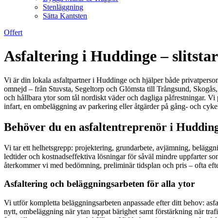
Stenläggning
Sätta Kantsten
Offert
Asfaltering i Huddinge – slitsta
Vi är din lokala asfaltpartner i Huddinge och hjälper både privatperson
omnejd – från Stuvsta, Segeltorp och Glömsta till Trångsund, Skogås, 
och hållbara ytor som tål nordiskt väder och dagliga påfrestningar. Vi
infart, en ombeläggning av parkering eller åtgärder på gång- och cykelv
Behöver du en asfaltentreprenör i Hudding
Vi tar ett helhetsgrepp: projektering, grundarbete, avjämning, beläg
ledtider och kostnadseffektiva lösningar för såväl mindre uppfarter so
återkommer vi med bedömning, preliminär tidsplan och pris – ofta efte
Asfaltering och beläggningsarbeten för alla ytor
Vi utför kompletta beläggningsarbeten anpassade efter ditt behov: asfa
nytt, ombeläggning när ytan tappat bärighet samt förstärkning när tra