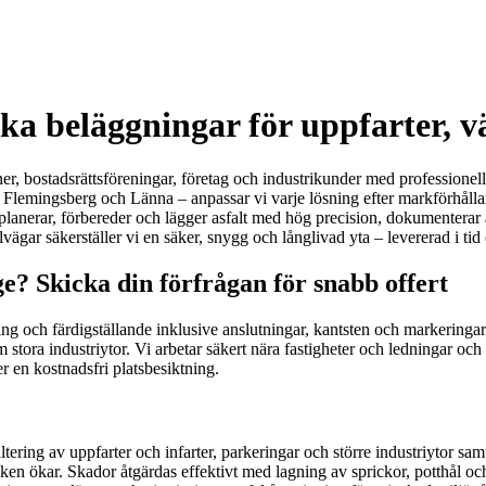
rka beläggningar för uppfarter, v
er, bostadsrättsföreningar, företag och industrikunder med professionell
Flemingsberg och Länna – anpassar vi varje lösning efter markförhållan
 planerar, förbereder och lägger asfalt med hög precision, dokumenterar
ägar säkerställer vi en säker, snygg och långlivad yta – levererad i tid o
e? Skicka din förfrågan för snabb offert
gning och färdigställande inklusive anslutningar, kantsten och markeri
m stora industriytor. Vi arbetar säkert nära fastigheter och ledningar o
r en kostnadsfri platsbesiktning.
ltering av uppfarter och infarter, parkeringar och större industriytor 
fiken ökar. Skador åtgärdas effektivt med lagning av sprickor, potthål 