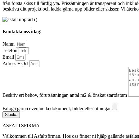
från första skiss till färdig yta. Prissättningen är transparent och in
beskriva ditt projekt och ladda gärna upp bilder eller skisser. Vi åte
Kontakta oss idag!
Namn
Telefon
Email
Adress + Ort
Beskriv ert behov, förutsättningar, antal m2 & önskat startdatum
Bifoga gärna eventuella dokument, bilder eller ritningar
Bifoga gärna eventuella dokument, bilder eller ritningar
Skicka
ASFALTSFIRMA
Välkommen till Asfaltsfirman. Hos oss finner ni hjälp gällande asfalt