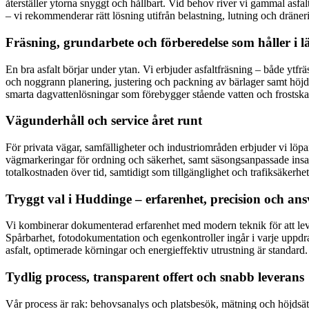
återställer ytorna snyggt och hållbart. Vid behov river vi gammal asfal
– vi rekommenderar rätt lösning utifrån belastning, lutning och dräner
Fräsning, grundarbete och förberedelse som håller i 
En bra asfalt börjar under ytan. Vi erbjuder asfaltfräsning – både ytfr
och noggrann planering, justering och packning av bärlager samt höjds
smarta dagvattenlösningar som förebygger stående vatten och frostskador.
Vägunderhåll och service året runt
För privata vägar, samfälligheter och industriområden erbjuder vi löpan
vägmarkeringar för ordning och säkerhet, samt säsongsanpassade insa
totalkostnaden över tid, samtidigt som tillgänglighet och trafiksäkerhet
Tryggt val i Huddinge – erfarenhet, precision och an
Vi kombinerar dokumenterad erfarenhet med modern teknik för att levere
Spårbarhet, fotodokumentation och egenkontroller ingår i varje uppdrag.
asfalt, optimerade körningar och energieffektiv utrustning är standar
Tydlig process, transparent offert och snabb leverans
Vår process är rak: behovsanalys och platsbesök, mätning och höjdsät