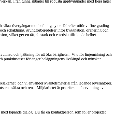
åverkan. Från tunna slitlager till robusta uppbyggnader med flera lager
h säkra övergångar mot befintliga ytor. Därefter utför vi fine grading
g och schaktning, grundförberedelser inför byggnation, dränering och
, vilket ger en tät, slitstark och estetiskt tilltalande helhet.
vullnad och tjältining för att öka bärigheten. Vi utför linjemålning och
h punktinsatser förlänger beläggningens livslängd och minskar
ksäkerhet, och vi använder kvalitetsmaterial från ledande leverantörer.
serna säkra och rena. Miljöarbetet är prioriterat – återvinning av
 med löpande dialog. Du får en kontaktperson som följer projektet