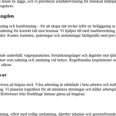
t innan ny läggs, och vi prioriterar asfaltåtervinning för minskad miljöp
ingskrav.
längden
äsning och kantfräsning – för att skapa rätt nivåer inför ny beläggning oc
ättning för korrekt fall mot brunnar. Vi hjälper till med markberednin
 Kanter, kantsten, justeringar och anslutningar färdigställs med precision
de underhåll: vägreparationer, förstärkningslager och åtgärder mot tjäls
tser som saltning och sandning vid behov. Regelbundna inspektioner oc
 säkras.
svar
ra på högsta nivå. Våra arbetslag är utbildade i heta arbeten och trafi
 Vi planerar logistiken för att minimera störningar och håller arbetsplat
d. Referenser från Huddinge lämnas gärna på begäran.
tning, offert med tydlig omfattning, därefter tidsplan och genomförande