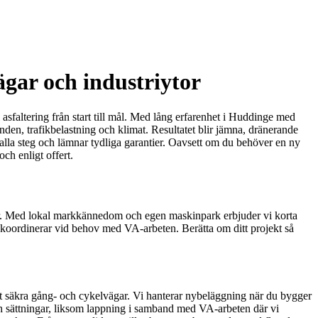
ägar och industriytor
 asfaltering från start till mål. Med lång erfarenhet i Huddinge med
den, trafikbelastning och klimat. Resultatet blir jämna, dränerande
 alla steg och lämnar tydliga garantier. Oavsett om du behöver en ny
ch enligt offert.
ngar. Med lokal markkännedom och egen maskinpark erbjuder vi korta
ch koordinerar vid behov med VA-arbeten. Berätta om ditt projekt så
samt säkra gång- och cykelvägar. Vi hanterar nybeläggning när du bygger
och sättningar, liksom lappning i samband med VA-arbeten där vi