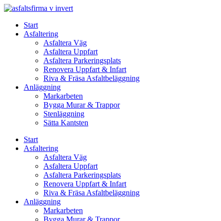
Skip
to
Start
content
Asfaltering
Asfaltera Väg
Asfaltera Uppfart
Asfaltera Parkeringsplats
Renovera Uppfart & Infart
Riva & Fräsa Asfaltbeläggning
Anläggning
Markarbeten
Bygga Murar & Trappor
Stenläggning
Sätta Kantsten
Start
Asfaltering
Asfaltera Väg
Asfaltera Uppfart
Asfaltera Parkeringsplats
Renovera Uppfart & Infart
Riva & Fräsa Asfaltbeläggning
Anläggning
Markarbeten
Bygga Murar & Trappor