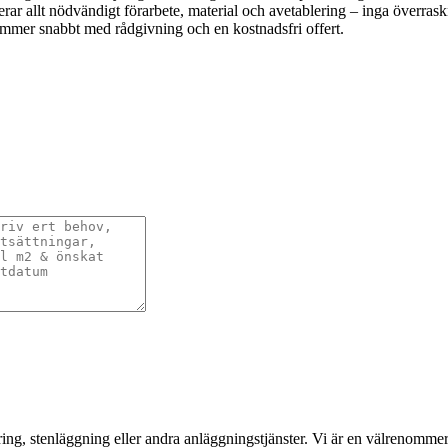
kluderar allt nödvändigt förarbete, material och avetablering – inga över
rkommer snabbt med rådgivning och en kostnadsfri offert.
ering, stenläggning eller andra anläggningstjänster. Vi är en välrenom