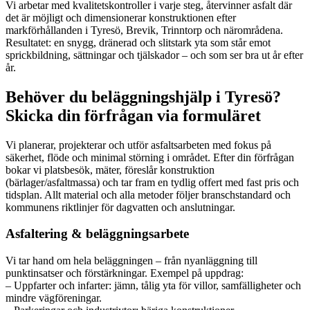
Vi arbetar med kvalitetskontroller i varje steg, återvinner asfalt där
det är möjligt och dimensionerar konstruktionen efter
markförhållanden i Tyresö, Brevik, Trinntorp och närområdena.
Resultatet: en snygg, dränerad och slitstark yta som står emot
sprickbildning, sättningar och tjälskador – och som ser bra ut år efter
år.
Behöver du beläggningshjälp i Tyresö?
Skicka din förfrågan via formuläret
Vi planerar, projekterar och utför asfaltsarbeten med fokus på
säkerhet, flöde och minimal störning i området. Efter din förfrågan
bokar vi platsbesök, mäter, föreslår konstruktion
(bärlager/asfaltmassa) och tar fram en tydlig offert med fast pris och
tidsplan. Allt material och alla metoder följer branschstandard och
kommunens riktlinjer för dagvatten och anslutningar.
Asfaltering & beläggningsarbete
Vi tar hand om hela beläggningen – från nyanläggning till
punktinsatser och förstärkningar. Exempel på uppdrag:
– Uppfarter och infarter: jämn, tålig yta för villor, samfälligheter och
mindre vägföreningar.