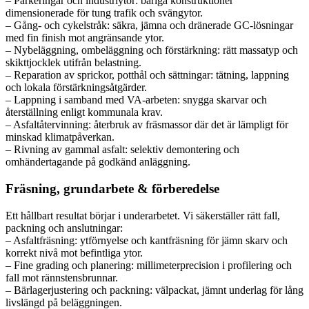
– Parkeringar och industriytor: bäriga konstruktioner
dimensionerade för tung trafik och svängytor.
– Gång- och cykelstråk: säkra, jämna och dränerade GC-lösningar
med fin finish mot angränsande ytor.
– Nybeläggning, ombeläggning och förstärkning: rätt massatyp och
skikttjocklek utifrån belastning.
– Reparation av sprickor, potthål och sättningar: tätning, lappning
och lokala förstärkningsåtgärder.
– Lappning i samband med VA-arbeten: snygga skarvar och
återställning enligt kommunala krav.
– Asfaltåtervinning: återbruk av fräsmassor där det är lämpligt för
minskad klimatpåverkan.
– Rivning av gammal asfalt: selektiv demontering och
omhändertagande på godkänd anläggning.
Fräsning, grundarbete & förberedelse
Ett hållbart resultat börjar i underarbetet. Vi säkerställer rätt fall,
packning och anslutningar:
– Asfaltfräsning: ytförnyelse och kantfräsning för jämn skarv och
korrekt nivå mot befintliga ytor.
– Fine grading och planering: millimeterprecision i profilering och
fall mot rännstensbrunnar.
– Bärlagerjustering och packning: välpackat, jämnt underlag för lång
livslängd på beläggningen.