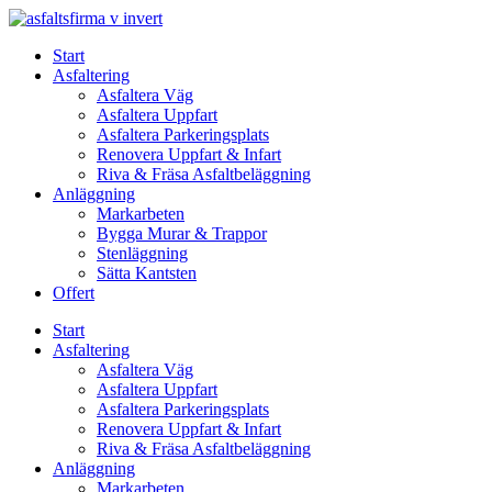
Skip
to
Start
content
Asfaltering
Asfaltera Väg
Asfaltera Uppfart
Asfaltera Parkeringsplats
Renovera Uppfart & Infart
Riva & Fräsa Asfaltbeläggning
Anläggning
Markarbeten
Bygga Murar & Trappor
Stenläggning
Sätta Kantsten
Offert
Start
Asfaltering
Asfaltera Väg
Asfaltera Uppfart
Asfaltera Parkeringsplats
Renovera Uppfart & Infart
Riva & Fräsa Asfaltbeläggning
Anläggning
Markarbeten