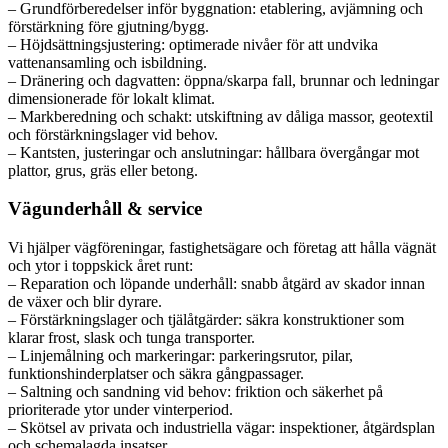
– Grundförberedelser inför byggnation: etablering, avjämning och
förstärkning före gjutning/bygg.
– Höjdsättningsjustering: optimerade nivåer för att undvika
vattenansamling och isbildning.
– Dränering och dagvatten: öppna/skarpa fall, brunnar och ledningar
dimensionerade för lokalt klimat.
– Markberedning och schakt: utskiftning av dåliga massor, geotextil
och förstärkningslager vid behov.
– Kantsten, justeringar och anslutningar: hållbara övergångar mot
plattor, grus, gräs eller betong.
Vägunderhåll & service
Vi hjälper vägföreningar, fastighetsägare och företag att hålla vägnät
och ytor i toppskick året runt:
– Reparation och löpande underhåll: snabb åtgärd av skador innan
de växer och blir dyrare.
– Förstärkningslager och tjälåtgärder: säkra konstruktioner som
klarar frost, slask och tunga transporter.
– Linjemålning och markeringar: parkeringsrutor, pilar,
funktionshinderplatser och säkra gångpassager.
– Saltning och sandning vid behov: friktion och säkerhet på
prioriterade ytor under vinterperiod.
– Skötsel av privata och industriella vägar: inspektioner, åtgärdsplan
och schemalagda insatser.