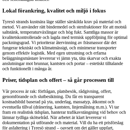
Lokal förankring, kvalitet och miljö i fokus
Tyresö strands kustnära läge ställer särskilda krav på material och
metod. Vi använder rätt bindemedel och stenfraktioner för att motstå
saltstänk, temperaturväxlingar och hög fukt. Samtliga massor är
kvalitetskontrollerade och lagda med termisk uppföljning för optimal
packningsgrad. Vi prioriterar återvinning av fräsmassor där det
fungerar tekniskt och klimatmässigt, och minimerar transporter
genom effektiv logistik. Med egen utrustning och erfarna
beläggningsmästare levererar vi jämn yta, täta skarvar och exakta
anslutningar mot brunnar, kantsten och portar – estetiskt tilltalande
och funktionellt i många år.
Priser, tidsplan och offert – så går processen till
Vår process är rak: förfrågan, platsbesök, rådgivning, offert,
genomförande och slutbesiktning. Du får en transparent
kostnadsbild baserad på yta, underlag, massatyp, åtkomst och
eventuella tillval (dränering, kantsten, linjemålning m.m.). Vi tar
fram en realistisk tidsplan, hanterar trafikavstängning vid behov och
lämnar tydliga skötselråd. När arbetet är klart levererar vi
dokumentation på utförande och material. Vill du ha ett prisförslag
för asfaltering i Tyresö strand – oavsett om det gäller uppfart,