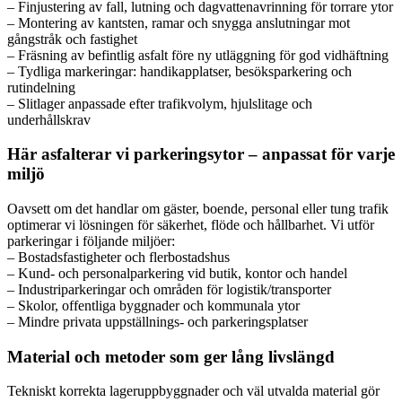
– Finjustering av fall, lutning och dagvattenavrinning för torrare ytor
– Montering av kantsten, ramar och snygga anslutningar mot
gångstråk och fastighet
– Fräsning av befintlig asfalt före ny utläggning för god vidhäftning
– Tydliga markeringar: handikapplatser, besöksparkering och
rutindelning
– Slitlager anpassade efter trafikvolym, hjulslitage och
underhållskrav
Här asfalterar vi parkeringsytor – anpassat för varje
miljö
Oavsett om det handlar om gäster, boende, personal eller tung trafik
optimerar vi lösningen för säkerhet, flöde och hållbarhet. Vi utför
parkeringar i följande miljöer:
– Bostadsfastigheter och flerbostadshus
– Kund- och personalparkering vid butik, kontor och handel
– Industriparkeringar och områden för logistik/transporter
– Skolor, offentliga byggnader och kommunala ytor
– Mindre privata uppställnings- och parkeringsplatser
Material och metoder som ger lång livslängd
Tekniskt korrekta lageruppbyggnader och väl utvalda material gör