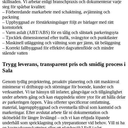
skillnaden. Vi arbetar enligt branschpraxis och dokumenterar varje
steg för spårbar kvalitet:
– Förberedande markarbete med schaktning, avjämning och
packning
– Uppbyggnad av förstärkningslager följt av bärlager med rätt
kornstorlek
– Varm asfalt (ABT/ABS) för en tålig och slitstark parkeringsyta
– Tjocklek dimensionerad efter trafik, svängytor och punktlaster
– Maskinell utläggning och vältning som ger jämn, tät beläggning
– Korrekt fallbyggnad för effektivt dagvattenflöde och mindre
stående vatten
Trygg leverans, transparent pris och smidig process i
Sala
Genom tydlig projektering, proaktiv planering och rätt maskinval
minimerar vi driftstopp och störningar för boende, kunder och
verksamhet. Vi tar hänsyn till infarter, gångvägar och tillgänglighet
under arbetets gång och kan etappindela större ytor för att hålla delar
av parkeringen öppen. Våra offerter specificerar omfattning,
material, lageruppbyggnad och eventuella tillval som kantstöd och
markeringar. Efter avslutat arbete får ni dokumentation och
skötselråd för längre livslängd – och vi kan erbjuda löpande
underhåll som spricklagning och ytreparationer vid behov. Vill ni ha
en kostnadsuppskattning eller ett platsbesök? Fyll i vårt