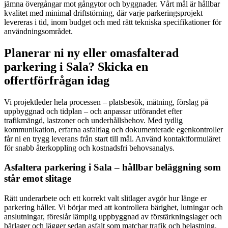
jämna övergångar mot gångytor och byggnader. Vårt mål är hållbar
kvalitet med minimal driftstörning, där varje parkeringsprojekt
levereras i tid, inom budget och med rätt tekniska specifikationer för
användningsområdet.
Planerar ni ny eller omasfalterad
parkering i Sala? Skicka en
offertförfrågan idag
Vi projektleder hela processen – platsbesök, mätning, förslag på
uppbyggnad och tidplan – och anpassar utförandet efter
trafikmängd, lastzoner och underhållsbehov. Med tydlig
kommunikation, erfarna asfaltlag och dokumenterade egenkontroller
får ni en trygg leverans från start till mål. Använd kontaktformuläret
för snabb återkoppling och kostnadsfri behovsanalys.
Asfaltera parkering i Sala – hållbar beläggning som
står emot slitage
Rätt underarbete och ett korrekt valt slitlager avgör hur länge er
parkering håller. Vi börjar med att kontrollera bärighet, lutningar och
anslutningar, föreslår lämplig uppbyggnad av förstärkningslager och
bärlager och lägger sedan asfalt som matchar trafik och belastning.