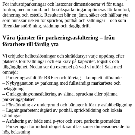
För industriparkeringar och lastzoner dimensionerar vi för tunga
fordon, medan kund- och besöksparkeringar optimeras för komfort,
dränering och estetik. Resultatet blir en jämn, säker och hållbar yta
som minskar risken för sprickor, potthål och sättningar – och som
förenklar snöröjning, städning och daglig drift.
Våra tjänster för parkeringsasfaltering – från
förarbete till färdig yta
Vi erbjuder helhetslösningar och skräddarsyr varje uppdrag efter
platsens förutsättningar och era krav på kapacitet, logistik och
tillgänglighet. Nedan ser du exempel på vad vi utför i Sala med
omnejd:
– Parkeringsasfalt för BRF:er och företag – komplett utförande
– Nybyggnation av parkering med fullständigt markarbete och
beläggning
– Omläggning/omasfaltering av slitna, spruckna eller ojämna
parkeringsplatser
– Förstärkning av undergrund och bärlager inför ny asfaltbeläggning
– Lagningsarbeten: åtgärd av potthål, sprickbildning och lokala
sättningar
– Asfaltering av både små p-ytor och stora parkeringsområden
– Parkeringar för industri/logistik samt lastzoner dimensionerade för
hög belastning