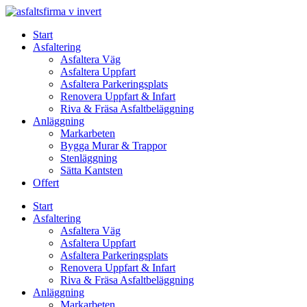
Skip
to
Start
content
Asfaltering
Asfaltera Väg
Asfaltera Uppfart
Asfaltera Parkeringsplats
Renovera Uppfart & Infart
Riva & Fräsa Asfaltbeläggning
Anläggning
Markarbeten
Bygga Murar & Trappor
Stenläggning
Sätta Kantsten
Offert
Start
Asfaltering
Asfaltera Väg
Asfaltera Uppfart
Asfaltera Parkeringsplats
Renovera Uppfart & Infart
Riva & Fräsa Asfaltbeläggning
Anläggning
Markarbeten