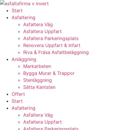
Skip
to
Start
content
Asfaltering
Asfaltera Väg
Asfaltera Uppfart
Asfaltera Parkeringsplats
Renovera Uppfart & Infart
Riva & Fräsa Asfaltbeläggning
Anläggning
Markarbeten
Bygga Murar & Trappor
Stenläggning
Sätta Kantsten
Offert
Start
Asfaltering
Asfaltera Väg
Asfaltera Uppfart
Asfaltera Parkeringsplats