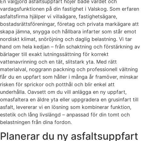
En välgjord asfaltsuppfart höjer både värdet och
vardagsfunktionen på din fastighet i Valskog. Som erfaren
asfaltsfirma hjälper vi villaägare, fastighetsägare,
bostadsrättsföreningar, företag och privata markägare att
skapa jämna, snygga och hållbara infarter som står emot
nordiskt klimat, snöröjning och daglig belastning. Vi tar
hand om hela kedjan – från schaktning och förstärkning av
bärlager till exakt lutningssättning för korrekt
vattenavrinning och en tät, slitstark yta. Med rätt
materialval, noggrann packning och professionell vältning
får du en uppfart som håller i många år framöver, minskar
risken för sprickor och potthål och blir enkel att
underhålla. Oavsett om du vill anlägga en ny uppfart,
omasfaltera en äldre yta eller uppgradera en grusinfart till
asfalt, levererar vi en lösning som kombinerar funktion,
estetik och lång livslängd – anpassad för din tomt och
belastningen från dina fordon.
Planerar du ny asfaltsuppfart