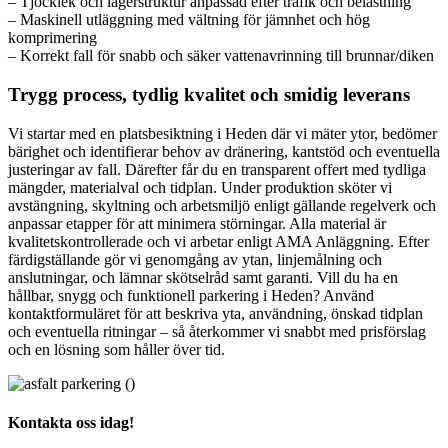
– Tjocklek och lagerstruktur anpassad efter trafik och belastning
– Maskinell utläggning med vältning för jämnhet och hög
komprimering
– Korrekt fall för snabb och säker vattenavrinning till brunnar/diken
Trygg process, tydlig kvalitet och smidig leverans
Vi startar med en platsbesiktning i Heden där vi mäter ytor, bedömer
bärighet och identifierar behov av dränering, kantstöd och eventuella
justeringar av fall. Därefter får du en transparent offert med tydliga
mängder, materialval och tidplan. Under produktion sköter vi
avstängning, skyltning och arbetsmiljö enligt gällande regelverk och
anpassar etapper för att minimera störningar. Alla material är
kvalitetskontrollerade och vi arbetar enligt AMA Anläggning. Efter
färdigställande gör vi genomgång av ytan, linjemålning och
anslutningar, och lämnar skötselråd samt garanti. Vill du ha en
hållbar, snygg och funktionell parkering i Heden? Använd
kontaktformuläret för att beskriva yta, användning, önskad tidplan
och eventuella ritningar – så återkommer vi snabbt med prisförslag
och en lösning som håller över tid.
Kontakta oss idag!