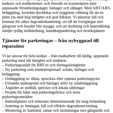
lastkrav och trafikrörelser, och föreslår en konstruktion med
anpassade förstärkningslager, bärlager och slitlager. Med ABT/ABS-
beläggning, korrekta tjocklekar och noggrann vältning får du en
jämn yta med hög bärighet och god friktion. Vi planerar fall och
brunnar för säker dagvattenhantering, ser till att övergångar mot
gångytor och fasader blir snygga, och att skyltning och linjemålning
stödjer tydlig trafikledning, handikapparkering och besöksplatser.
Tjänster för parkeringar – från nybyggnad till
reparation
Vi tar ansvar för hela kedjan – från markarbete till färdig, uppmärkt
parkering med rätt bärighet och funktion.
– Parkeringsasfalt för BRF:er och företagsfastigheter
– Ny parkering som totalentreprenad: schakt, bärlager och
beläggning
– Omläggning av slitna, spruckna eller ojämna parkeringsytor
– Förstärkt undergrund och bärlager inför ny asfaltsläggning
– Åtgärder av potthål, sprickor och lokala sättningar
– Projekt för både små parkeringsfickor och stora
parkeringsområden
– Industriplaner och lastzoner dimensionerade för tung belastning
– Justering av lutningar, fall och effektiv dagvattenavrinning
– Montering av kantstöd, ramar och anslutningar mot gångstråk och