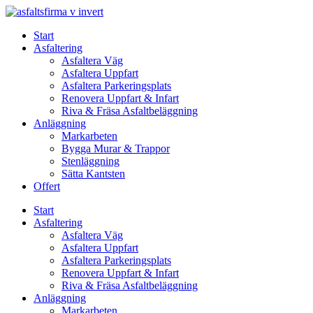
Skip
to
Start
content
Asfaltering
Asfaltera Väg
Asfaltera Uppfart
Asfaltera Parkeringsplats
Renovera Uppfart & Infart
Riva & Fräsa Asfaltbeläggning
Anläggning
Markarbeten
Bygga Murar & Trappor
Stenläggning
Sätta Kantsten
Offert
Start
Asfaltering
Asfaltera Väg
Asfaltera Uppfart
Asfaltera Parkeringsplats
Renovera Uppfart & Infart
Riva & Fräsa Asfaltbeläggning
Anläggning
Markarbeten