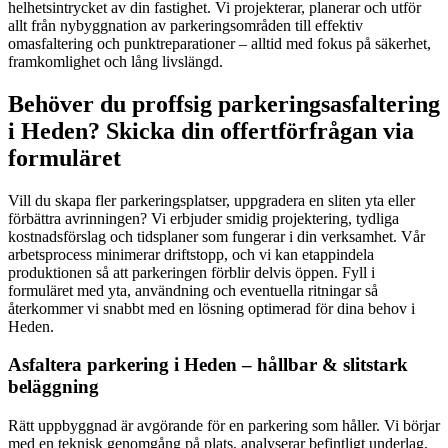
helhetsintrycket av din fastighet. Vi projekterar, planerar och utför
allt från nybyggnation av parkeringsområden till effektiv
omasfaltering och punktreparationer – alltid med fokus på säkerhet,
framkomlighet och lång livslängd.
Behöver du proffsig parkeringsasfaltering
i Heden? Skicka din offertförfrågan via
formuläret
Vill du skapa fler parkeringsplatser, uppgradera en sliten yta eller
förbättra avrinningen? Vi erbjuder smidig projektering, tydliga
kostnadsförslag och tidsplaner som fungerar i din verksamhet. Vår
arbetsprocess minimerar driftstopp, och vi kan etappindela
produktionen så att parkeringen förblir delvis öppen. Fyll i
formuläret med yta, användning och eventuella ritningar så
återkommer vi snabbt med en lösning optimerad för dina behov i
Heden.
Asfaltera parkering i Heden – hållbar & slitstark
beläggning
Rätt uppbyggnad är avgörande för en parkering som håller. Vi börjar
med en teknisk genomgång på plats, analyserar befintligt underlag,