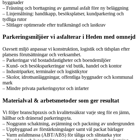
byggnader
– Fräsning och borttagning av gammal asfalt före ny beläggning
– Linjemålning: handikapp, besöksplatser, kundparkering och
tydliga rutor
– Slitlager optimerade efter trafikmängd och lastkrav
Parkeringsmiljöer vi asfalterar i Heden med omnejd
Oavsett miljö anpassar vi konstruktion, logistik och tidsplan efter
platsens förutsättningar och verksamhet.
– Parkeringar vid bostadsfastigheter och boendemiljöer
– Kund- och besöksparkeringar vid butik, handel och kontor
– Industriparker, terminaler och logistikytor
– Skolor, idrottsanläggningar, offentliga byggnader och kommunal
mark
– Mindre privata parkeringsytor och infarter
Materialval & arbetsmetoder som ger resultat
Vi följer branschpraxis och kvalitetssäkrar varje steg för en jämn,
hållbar och dränerad parkeringsyta.
– Noggrann schaktning, avjämning och packning av undergrunden
– Uppbyggnad av förstärkningslager samt väl packat bärlager
– Varm asfaltmassa (ABT/ABS) för tåliga och slitstarka ytor