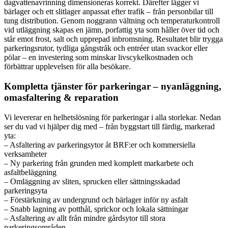
dagvattenavrinning dimensioneras korrekt. Därefter lägger vi
bärlager och ett slitlager anpassat efter trafik – från personbilar till
tung distribution. Genom noggrann vältning och temperaturkontroll
vid utläggning skapas en jämn, porfattig yta som håller över tid och
står emot frost, salt och upprepad inbromsning. Resultatet blir trygga
parkeringsrutor, tydliga gångstråk och entréer utan svackor eller
pölar – en investering som minskar livscykelkostnaden och
förbättrar upplevelsen för alla besökare.
Kompletta tjänster för parkeringar – nyanläggning,
omasfaltering & reparation
Vi levererar en helhetslösning för parkeringar i alla storlekar. Nedan
ser du vad vi hjälper dig med – från byggstart till färdig, markerad
yta:
– Asfaltering av parkeringsytor åt BRF:er och kommersiella
verksamheter
– Ny parkering från grunden med komplett markarbete och
asfaltbeläggning
– Omläggning av sliten, sprucken eller sättningsskadad
parkeringsyta
– Förstärkning av undergrund och bärlager inför ny asfalt
– Snabb lagning av potthål, sprickor och lokala sättningar
– Asfaltering av allt från mindre gårdsytor till stora
parkeringsområden