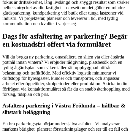
fokus är driftsäkerhet, lång livslängd och snyggt resultat som stärker
helhetsintrycket av din fastighet – oavsett om det gäller en mindre
gårdsparkering, kundparkering vid butik eller tunga lastzoner vid
industri. Vi projekterar, planerar och levererar i tid, med tydlig
kommunikation och kvalitet i varje steg.
Dags för asfaltering av parkering? Begär
en kostnadsfri offert via formuläret
Vill du bygga ny parkering, omasfaltera en sliten yta eller åtgärda
potthål innan vintern? Vi erbjuder rådgivning, platsbesök och en
tydlig åtgärdsplan som säkerställer rätt uppbyggnad utifrån
belastning och trafikflöde. Med effektiv logistik minimerar vi
driftstopp för hyresgäster, kunder och transporter, och anpassar
arbetet efter öppettider, skolperioder eller produktion. Skicka in din
förfrågan via kontaktformuläret så får du en snabb återkoppling med
förslag, tidsplan och pris.
Asfaltera parkering i Västra Frölunda – hållbar &
slitstark beläggning
En bra parkeringsyta börjar under själva asfalten. Vi analyserar
markens bärighet, planerar förstärkningslager och ser till att fall och