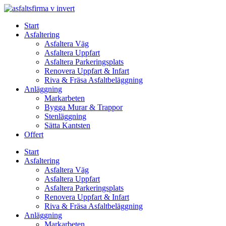
Skip
to
Start
content
Asfaltering
Asfaltera Väg
Asfaltera Uppfart
Asfaltera Parkeringsplats
Renovera Uppfart & Infart
Riva & Fräsa Asfaltbeläggning
Anläggning
Markarbeten
Bygga Murar & Trappor
Stenläggning
Sätta Kantsten
Offert
Start
Asfaltering
Asfaltera Väg
Asfaltera Uppfart
Asfaltera Parkeringsplats
Renovera Uppfart & Infart
Riva & Fräsa Asfaltbeläggning
Anläggning
Markarbeten