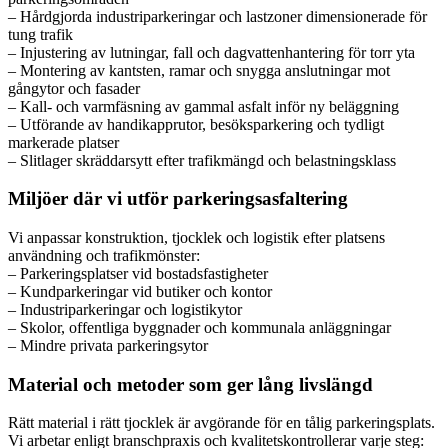
– Hårdgjorda industriparkeringar och lastzoner dimensionerade för
tung trafik
– Injustering av lutningar, fall och dagvattenhantering för torr yta
– Montering av kantsten, ramar och snygga anslutningar mot
gångytor och fasader
– Kall- och varmfäsning av gammal asfalt inför ny beläggning
– Utförande av handikapprutor, besöksparkering och tydligt
markerade platser
– Slitlager skräddarsytt efter trafikmängd och belastningsklass
Miljöer där vi utför parkeringsasfaltering
Vi anpassar konstruktion, tjocklek och logistik efter platsens
användning och trafikmönster:
– Parkeringsplatser vid bostadsfastigheter
– Kundparkeringar vid butiker och kontor
– Industriparkeringar och logistikytor
– Skolor, offentliga byggnader och kommunala anläggningar
– Mindre privata parkeringsytor
Material och metoder som ger lång livslängd
Rätt material i rätt tjocklek är avgörande för en tålig parkeringsplats.
Vi arbetar enligt branschpraxis och kvalitetskontrollerar varje steg: