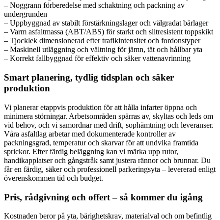
– Noggrann förberedelse med schaktning och packning av
undergrunden
– Uppbyggnad av stabilt förstärkningslager och välgradat bärlager
– Varm asfaltmassa (ABT/ABS) för starkt och slitresistent toppskikt
– Tjocklek dimensionerad efter trafikintensitet och fordonstyper
– Maskinell utläggning och vältning för jämn, tät och hållbar yta
– Korrekt fallbyggnad för effektiv och säker vattenavrinning
Smart planering, tydlig tidsplan och säker
produktion
Vi planerar etappvis produktion för att hålla infarter öppna och
minimera störningar. Arbetsområden spärras av, skyltas och leds om
vid behov, och vi samordnar med drift, sophämtning och leveranser.
Våra asfaltlag arbetar med dokumenterade kontroller av
packningsgrad, temperatur och skarvar för att undvika framtida
sprickor. Efter färdig beläggning kan vi märka upp rutor,
handikapplatser och gångstråk samt justera rännor och brunnar. Du
får en färdig, säker och professionell parkeringsyta – levererad enligt
överenskommen tid och budget.
Pris, rådgivning och offert – så kommer du igång
Kostnaden beror på yta, bärighetskrav, materialval och om befintlig