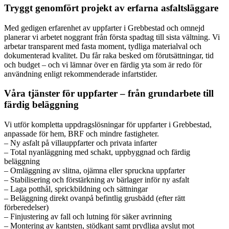
Tryggt genomfört projekt av erfarna asfaltsläggare
Med gedigen erfarenhet av uppfarter i Grebbestad och omnejd
planerar vi arbetet noggrant från första spadtag till sista vältning. Vi
arbetar transparent med fasta moment, tydliga materialval och
dokumenterad kvalitet. Du får raka besked om förutsättningar, tid
och budget – och vi lämnar över en färdig yta som är redo för
användning enligt rekommenderade infartstider.
Våra tjänster för uppfarter – från grundarbete till
färdig beläggning
Vi utför kompletta uppdragslösningar för uppfarter i Grebbestad,
anpassade för hem, BRF och mindre fastigheter.
– Ny asfalt på villauppfarter och privata infarter
– Total nyanläggning med schakt, uppbyggnad och färdig
beläggning
– Omläggning av slitna, ojämna eller spruckna uppfarter
– Stabilisering och förstärkning av bärlager inför ny asfalt
– Laga potthål, sprickbildning och sättningar
– Beläggning direkt ovanpå befintlig grusbädd (efter rätt
förberedelser)
– Finjustering av fall och lutning för säker avrinning
– Montering av kantsten, stödkant samt prydliga avslut mot