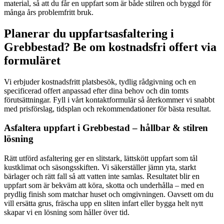
material, så att du får en uppfart som är både stilren och byggd för
många års problemfritt bruk.
Planerar du uppfartsasfaltering i
Grebbestad? Be om kostnadsfri offert via
formuläret
Vi erbjuder kostnadsfritt platsbesök, tydlig rådgivning och en
specificerad offert anpassad efter dina behov och din tomts
förutsättningar. Fyll i vårt kontaktformulär så återkommer vi snabbt
med prisförslag, tidsplan och rekommendationer för bästa resultat.
Asfaltera uppfart i Grebbestad – hållbar & stilren
lösning
Rätt utförd asfaltering ger en slitstark, lättskött uppfart som tål
kustklimat och säsongsskiften. Vi säkerställer jämn yta, starkt
bärlager och rätt fall så att vatten inte samlas. Resultatet blir en
uppfart som är bekväm att köra, skotta och underhålla – med en
prydlig finish som matchar huset och omgivningen. Oavsett om du
vill ersätta grus, fräscha upp en sliten infart eller bygga helt nytt
skapar vi en lösning som håller över tid.