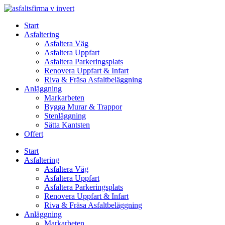
Skip
to
Start
content
Asfaltering
Asfaltera Väg
Asfaltera Uppfart
Asfaltera Parkeringsplats
Renovera Uppfart & Infart
Riva & Fräsa Asfaltbeläggning
Anläggning
Markarbeten
Bygga Murar & Trappor
Stenläggning
Sätta Kantsten
Offert
Start
Asfaltering
Asfaltera Väg
Asfaltera Uppfart
Asfaltera Parkeringsplats
Renovera Uppfart & Infart
Riva & Fräsa Asfaltbeläggning
Anläggning
Markarbeten