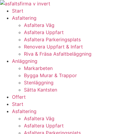
Skip
to
Start
content
Asfaltering
Asfaltera Väg
Asfaltera Uppfart
Asfaltera Parkeringsplats
Renovera Uppfart & Infart
Riva & Fräsa Asfaltbeläggning
Anläggning
Markarbeten
Bygga Murar & Trappor
Stenläggning
Sätta Kantsten
Offert
Start
Asfaltering
Asfaltera Väg
Asfaltera Uppfart
Asfaltera Parkeringsplats