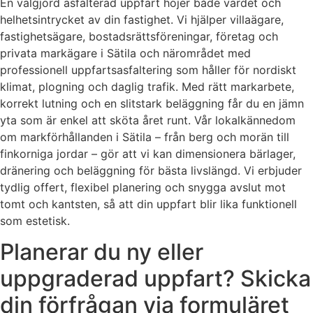
En välgjord asfalterad uppfart höjer både värdet och
helhetsintrycket av din fastighet. Vi hjälper villaägare,
fastighetsägare, bostadsrättsföreningar, företag och
privata markägare i Sätila och närområdet med
professionell uppfartsasfaltering som håller för nordiskt
klimat, plogning och daglig trafik. Med rätt markarbete,
korrekt lutning och en slitstark beläggning får du en jämn
yta som är enkel att sköta året runt. Vår lokalkännedom
om markförhållanden i Sätila – från berg och morän till
finkorniga jordar – gör att vi kan dimensionera bärlager,
dränering och beläggning för bästa livslängd. Vi erbjuder
tydlig offert, flexibel planering och snygga avslut mot
tomt och kantsten, så att din uppfart blir lika funktionell
som estetisk.
Planerar du ny eller
uppgraderad uppfart? Skicka
din förfrågan via formuläret