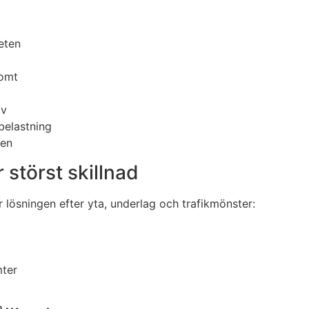
eten
tomt
ov
belastning
ten
 störst skillnad
 lösningen efter yta, underlag och trafikmönster:
mter