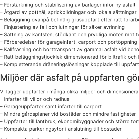
– Förstärkning och stabilisering av bärlager inför ny asfalt
– Åtgärd av potthål, sprickbildningar och lokala sättningar
– Beläggning ovanpå befintlig grusuppfart efter rätt förarb
– Finjustering av fall och lutningar för säker avrinning
– Sättning av kantsten, stödkant och prydliga möten mot 
– Förberedelser för garageinfart, carport och portöppning
– Kallfräsning och borttransport av gammal asfalt vid beh
– Rätt beläggningstjocklek dimensionerad för biltrafik och 
– Kompletterande dräneringslösningar kopplade till uppfar
Miljöer där asfalt på uppfarten gör
Vi lägger uppfarter i många olika miljöer och dimensionerar
– Infarter till villor och radhus
– Garageuppfarter samt infarter till carport
– Mindre gårdsplaner vid bostäder och mindre fastigheter
– Uppfarter till lantbruk, ekonomibyggnader och större to
– Kompakta parkeringsytor i anslutning till bostäder