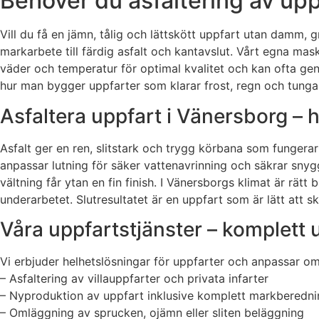
Behöver du asfaltering av upp
Vill du få en jämn, tålig och lättskött uppfart utan damm, g
markarbete till färdig asfalt och kantavslut. Vårt egna mas
väder och temperatur för optimal kvalitet och kan ofta ge
hur man bygger uppfarter som klarar frost, regn och tunga 
Asfaltera uppfart i Vänersborg – hå
Asfalt ger en ren, slitstark och trygg körbana som fungera
anpassar lutning för säker vattenavrinning och säkrar sny
vältning får ytan en fin finish. I Vänersborgs klimat är rätt
underarbetet. Slutresultatet är en uppfart som är lätt att s
Våra uppfartstjänster – komplett ut
Vi erbjuder helhetslösningar för uppfarter och anpassar omf
– Asfaltering av villauppfarter och privata infarter
– Nyproduktion av uppfart inklusive komplett markberedni
– Omläggning av sprucken, ojämn eller sliten beläggning