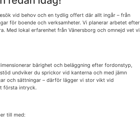
n redan idag!
sök vid behov och en tydlig offert där allt ingår – från
ngar för boende och verksamheter. Vi planerar arbetet efter
ra. Med lokal erfarenhet från Vänersborg och omnejd vet vi
 dimensionerar bärighet och beläggning efter fordonstyp,
ntstöd undviker du sprickor vid kanterna och med jämn
ar och sättningar – därför lägger vi stor vikt vid
 första intryck.
r till med: