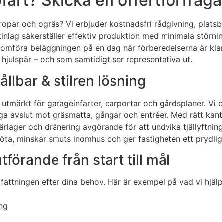
fart? Skicka en offertförfråga
ropar och ogräs? Vi erbjuder kostnadsfri rådgivning, platsbe
kinlag säkerställer effektiv produktion med minimala störni
nomföra beläggningen på en dag när förberedelserna är kla
hjulspår – och som samtidigt ser representativa ut.
llbar & stilren lösning
r utmärkt för garageinfarter, carportar och gårdsplaner. Vi
gga avslut mot gräsmatta, gångar och entréer. Med rätt ka
 bärlager och dränering avgörande för att undvika tjällyftning
köta, minskar smuts inomhus och ger fastigheten ett prydligt
förande från start till mål
attningen efter dina behov. Här är exempel på vad vi hjälpe
ng