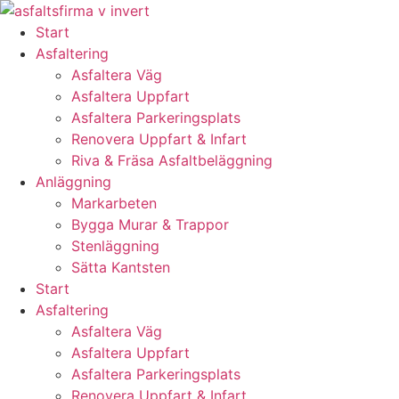
Skip
to
Start
content
Asfaltering
Asfaltera Väg
Asfaltera Uppfart
Asfaltera Parkeringsplats
Renovera Uppfart & Infart
Riva & Fräsa Asfaltbeläggning
Anläggning
Markarbeten
Bygga Murar & Trappor
Stenläggning
Sätta Kantsten
Start
Asfaltering
Asfaltera Väg
Asfaltera Uppfart
Asfaltera Parkeringsplats
Renovera Uppfart & Infart