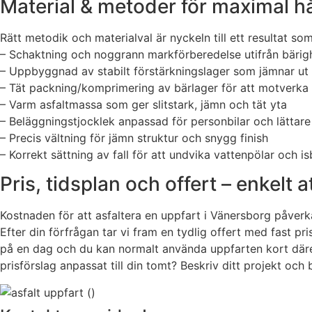
Material & metoder för maximal h
Rätt metodik och materialval är nyckeln till ett resultat so
– Schaktning och noggrann markförberedelse utifrån bärig
– Uppbyggnad av stabilt förstärkningslager som jämnar ut 
– Tät packning/komprimering av bärlager för att motverka 
– Varm asfaltmassa som ger slitstark, jämn och tät yta
– Beläggningstjocklek anpassad för personbilar och lättare 
– Precis vältning för jämn struktur och snygg finish
– Korrekt sättning av fall för att undvika vattenpölar och is
Pris, tidsplan och offert – enkelt
Kostnaden för att asfaltera en uppfart i Vänersborg påverka
Efter din förfrågan tar vi fram en tydlig offert med fast pr
på en dag och du kan normalt använda uppfarten kort därefte
prisförslag anpassat till din tomt? Beskriv ditt projekt oc