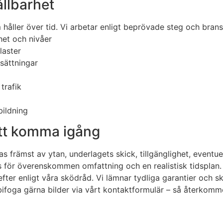
ållbarhet
m håller över tid. Vi arbetar enligt beprövade steg och bran
het och nivåer
laster
sättningar
trafik
bildning
 att komma igång
s främst av ytan, underlagets skick, tillgänglighet, eventu
is för överenskommen omfattning och en realistisk tidsplan. 
r enligt våra sködråd. Vi lämnar tydliga garantier och skri
h bifoga gärna bilder via vårt kontaktformulär – så återkom