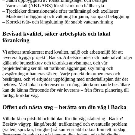
– Stabil uppbyggnad av förstärkningslager och bärlager
– Varm asfalt (ABT/ABS) för slitstark och hållbar yta
– Tjockleker dimensionerade efter trafikmängd och axellaster
– Maskinell utläggning och vältning för jämn, kompakt beläggning
– Korrekt tvär- och längslutning för snabb vattenavrinning
Bevisad kvalitet, säker arbetsplats och lokal
förankring
Vi arbetar strukturerat med kvalitet, miljö och arbetsmiljö för att
leverera trygga projekt i Backa. Arbetsmetoder och materialval följer
gällande branschkrav och tekniska anvisningar, och vår
projektledning ser till att trafikomläggningar, skyltning och
avspärrningar hanteras säkert. Varje projekt dokumenteras och
besiktigas, och vi erbjuder uppföljning med underhållsplan där det
behövs. Med lokala referenser och många återkommande beställare
kan du känna förtroende för vår leverans – från första planering till
färdig, körklar väg.
Offert och nästa steg – berätta om din väg i Backa
Vill du få en prisbild och tidplan för din vägasfaltering i Backa?
Beskriv vägtyp, längd/bredd, trafikmängd och eventuella problem
(vatten, sprickor, bärighet) så kan vi snabbt räkna fram ett förslag.
Processen är enkel: vi går igenom dina behov, gör nödvändiga