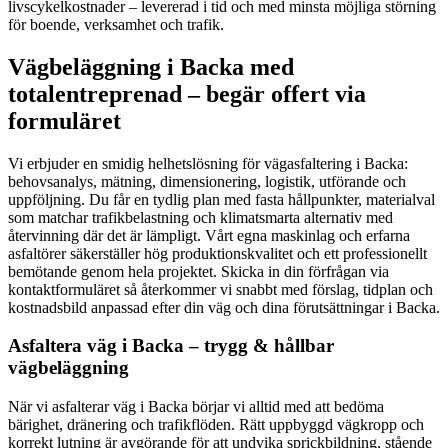
livscykelkostnader – levererad i tid och med minsta möjliga störning
för boende, verksamhet och trafik.
Vägbeläggning i Backa med
totalentreprenad – begär offert via
formuläret
Vi erbjuder en smidig helhetslösning för vägasfaltering i Backa:
behovsanalys, mätning, dimensionering, logistik, utförande och
uppföljning. Du får en tydlig plan med fasta hållpunkter, materialval
som matchar trafikbelastning och klimatsmarta alternativ med
återvinning där det är lämpligt. Vårt egna maskinlag och erfarna
asfaltörer säkerställer hög produktionskvalitet och ett professionellt
bemötande genom hela projektet. Skicka in din förfrågan via
kontaktformuläret så återkommer vi snabbt med förslag, tidplan och
kostnadsbild anpassad efter din väg och dina förutsättningar i Backa.
Asfaltera väg i Backa – trygg & hållbar
vägbeläggning
När vi asfalterar väg i Backa börjar vi alltid med att bedöma
bärighet, dränering och trafikflöden. Rätt uppbyggd vägkropp och
korrekt lutning är avgörande för att undvika sprickbildning, stående