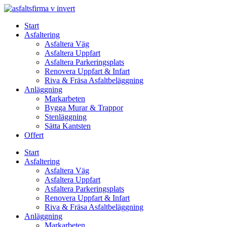
Skip
to
Start
content
Asfaltering
Asfaltera Väg
Asfaltera Uppfart
Asfaltera Parkeringsplats
Renovera Uppfart & Infart
Riva & Fräsa Asfaltbeläggning
Anläggning
Markarbeten
Bygga Murar & Trappor
Stenläggning
Sätta Kantsten
Offert
Start
Asfaltering
Asfaltera Väg
Asfaltera Uppfart
Asfaltera Parkeringsplats
Renovera Uppfart & Infart
Riva & Fräsa Asfaltbeläggning
Anläggning
Markarbeten