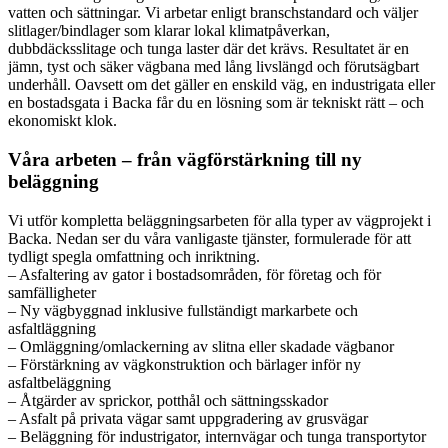
vatten och sättningar. Vi arbetar enligt branschstandard och väljer
slitlager/bindlager som klarar lokal klimatpåverkan,
dubbdäcksslitage och tunga laster där det krävs. Resultatet är en
jämn, tyst och säker vägbana med lång livslängd och förutsägbart
underhåll. Oavsett om det gäller en enskild väg, en industrigata eller
en bostadsgata i Backa får du en lösning som är tekniskt rätt – och
ekonomiskt klok.
Våra arbeten – från vägförstärkning till ny
beläggning
Vi utför kompletta beläggningsarbeten för alla typer av vägprojekt i
Backa. Nedan ser du våra vanligaste tjänster, formulerade för att
tydligt spegla omfattning och inriktning.
– Asfaltering av gator i bostadsområden, för företag och för
samfälligheter
– Ny vägbyggnad inklusive fullständigt markarbete och
asfaltläggning
– Omläggning/omlackerning av slitna eller skadade vägbanor
– Förstärkning av vägkonstruktion och bärlager inför ny
asfaltbeläggning
– Åtgärder av sprickor, potthål och sättningsskador
– Asfalt på privata vägar samt uppgradering av grusvägar
– Beläggning för industrigator, internvägar och tunga transportytor