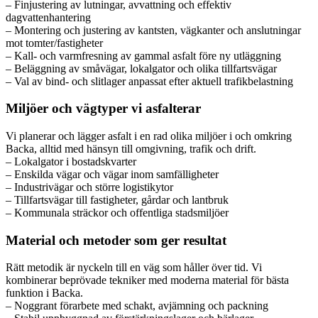
– Finjustering av lutningar, avvattning och effektiv
dagvattenhantering
– Montering och justering av kantsten, vägkanter och anslutningar
mot tomter/fastigheter
– Kall- och varmfresning av gammal asfalt före ny utläggning
– Beläggning av småvägar, lokalgator och olika tillfartsvägar
– Val av bind- och slitlager anpassat efter aktuell trafikbelastning
Miljöer och vägtyper vi asfalterar
Vi planerar och lägger asfalt i en rad olika miljöer i och omkring
Backa, alltid med hänsyn till omgivning, trafik och drift.
– Lokalgator i bostadskvarter
– Enskilda vägar och vägar inom samfälligheter
– Industrivägar och större logistikytor
– Tillfartsvägar till fastigheter, gårdar och lantbruk
– Kommunala sträckor och offentliga stadsmiljöer
Material och metoder som ger resultat
Rätt metodik är nyckeln till en väg som håller över tid. Vi
kombinerar beprövade tekniker med moderna material för bästa
funktion i Backa.
– Noggrant förarbete med schakt, avjämning och packning