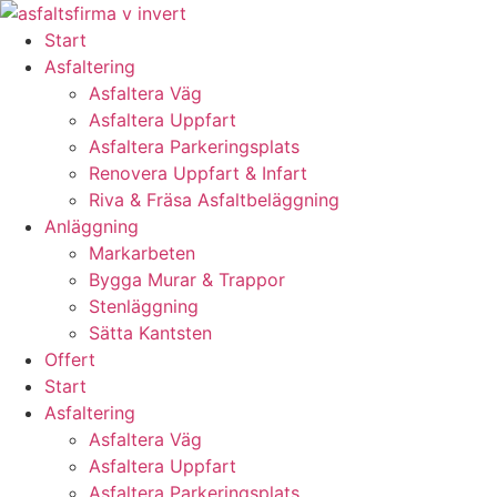
Skip
to
Start
content
Asfaltering
Asfaltera Väg
Asfaltera Uppfart
Asfaltera Parkeringsplats
Renovera Uppfart & Infart
Riva & Fräsa Asfaltbeläggning
Anläggning
Markarbeten
Bygga Murar & Trappor
Stenläggning
Sätta Kantsten
Offert
Start
Asfaltering
Asfaltera Väg
Asfaltera Uppfart
Asfaltera Parkeringsplats