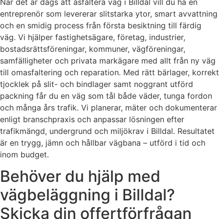
När det är dags att asfaltera väg i Billdal vill du ha en
entreprenör som levererar slitstarka ytor, smart avvattning
och en smidig process från första besiktning till färdig
väg. Vi hjälper fastighetsägare, företag, industrier,
bostadsrättsföreningar, kommuner, vägföreningar,
samfälligheter och privata markägare med allt från ny väg
till omasfaltering och reparation. Med rätt bärlager, korrekt
tjocklek på slit- och bindlager samt noggrant utförd
packning får du en väg som tål både väder, tunga fordon
och många års trafik. Vi planerar, mäter och dokumenterar
enligt branschpraxis och anpassar lösningen efter
trafikmängd, undergrund och miljökrav i Billdal. Resultatet
är en trygg, jämn och hållbar vägbana – utförd i tid och
inom budget.
Behöver du hjälp med
vägbeläggning i Billdal?
Skicka din offertförfrågan