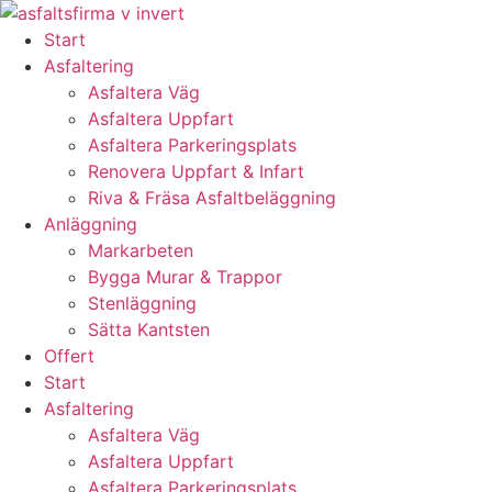
Skip
to
Start
content
Asfaltering
Asfaltera Väg
Asfaltera Uppfart
Asfaltera Parkeringsplats
Renovera Uppfart & Infart
Riva & Fräsa Asfaltbeläggning
Anläggning
Markarbeten
Bygga Murar & Trappor
Stenläggning
Sätta Kantsten
Offert
Start
Asfaltering
Asfaltera Väg
Asfaltera Uppfart
Asfaltera Parkeringsplats