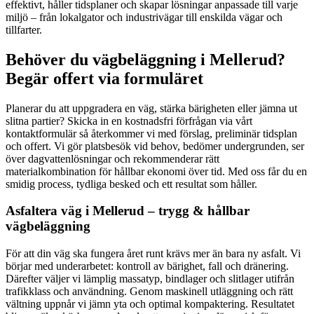
effektivt, håller tidsplaner och skapar lösningar anpassade till varje
miljö – från lokalgator och industrivägar till enskilda vägar och
tillfarter.
Behöver du vägbeläggning i Mellerud?
Begär offert via formuläret
Planerar du att uppgradera en väg, stärka bärigheten eller jämna ut
slitna partier? Skicka in en kostnadsfri förfrågan via vårt
kontaktformulär så återkommer vi med förslag, preliminär tidsplan
och offert. Vi gör platsbesök vid behov, bedömer undergrunden, ser
över dagvattenlösningar och rekommenderar rätt
materialkombination för hållbar ekonomi över tid. Med oss får du en
smidig process, tydliga besked och ett resultat som håller.
Asfaltera väg i Mellerud – trygg & hållbar
vägbeläggning
För att din väg ska fungera året runt krävs mer än bara ny asfalt. Vi
börjar med underarbetet: kontroll av bärighet, fall och dränering.
Därefter väljer vi lämplig massatyp, bindlager och slitlager utifrån
trafikklass och användning. Genom maskinell utläggning och rätt
vältning uppnår vi jämn yta och optimal kompaktering. Resultatet