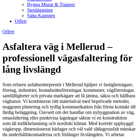
Bygga Murar & Trappor
Stenläggning
Sätta Kantsten
Offert
Offert
Asfaltera väg i Mellerud –
professionell vägasfaltering för
lång livslängd
Som erfaren asfaltsentreprenör i Mellerud hjälper vi fastighetsägare,
företag, industrier, bostadsrättsföreningar, kommuner, vägföreningar,
samfälligheter och privata markägare att få jämna, säkra och hållbara
vägbanor. Vi kombinerar rätt materialval med beprövade metoder,
noggrann planering och tydlig kommunikation från första kontakt till
färdig beläggning. Oavsett om det handlar om nybyggnation av väg,
omasfaltering eller punktvisa lagningar säkrar vi en konstruktion
som tål trafikbelastning och nordiskt klimat. Med korrekt uppbyggd
vägkropp, dimensionerat bärlager och väl vald slitlagerasfalt minskar
du underhållskostnaderna och förlänger livslängden. Vi arbetar