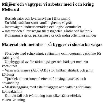
Miljöer och vägtyper vi arbetar med i och kring
Mellerud
– Bostadsgator och kvartersvägar i tätortsmiljö
– Enskilda sträckor samt samfälligheters vägnät
– Internvägar i industriområden och logistikterminaler
– Infarter och tillfartsvägar till fastigheter, gårdar och lantbruk
– Kommunala gator, parkeringsytor och andra offentliga miljöer
Material och metoder – så bygger vi slitstarka vägar
– Förarbete med schaktning, avjämning och noggrann packning för
stabil grund
– Uppbyggnad av förstärkningslager och bärlager med rätt
kornkurva
– Varm asfaltmassa (ABT/ABS) för hållbar, slitstark och jämn
körbana
– Tjocklek dimensionerad efter trafikmängd, axellast och
användning
– Maskinläggning med asfaltutläggare och vältning för jämn
kompaktering
– Korrekt fall och tvärlutning som säkerställer effektiv
vattenavrinning