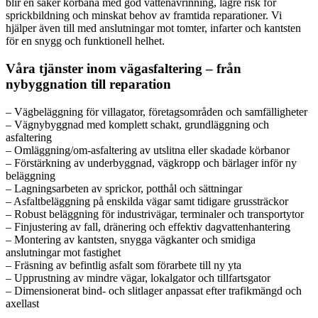
blir en säker körbana med god vattenavrinning, lägre risk för
sprickbildning och minskat behov av framtida reparationer. Vi
hjälper även till med anslutningar mot tomter, infarter och kantsten
för en snygg och funktionell helhet.
Våra tjänster inom vägasfaltering – från
nybyggnation till reparation
– Vägbeläggning för villagator, företagsområden och samfälligheter
– Vägnybyggnad med komplett schakt, grundläggning och
asfaltering
– Omläggning/om-asfaltering av utslitna eller skadade körbanor
– Förstärkning av underbyggnad, vägkropp och bärlager inför ny
beläggning
– Lagningsarbeten av sprickor, potthål och sättningar
– Asfaltbeläggning på enskilda vägar samt tidigare grussträckor
– Robust beläggning för industrivägar, terminaler och transportytor
– Finjustering av fall, dränering och effektiv dagvattenhantering
– Montering av kantsten, snygga vägkanter och smidiga
anslutningar mot fastighet
– Fräsning av befintlig asfalt som förarbete till ny yta
– Upprustning av mindre vägar, lokalgator och tillfartsgator
– Dimensionerat bind- och slitlager anpassat efter trafikmängd och
axellast